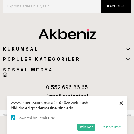
KAYDOL
KURUMSAL
POPÜLER KATEGORİLER
SOSYAL MEDYA
0 552 696 86 65
[email protected]
×
www.akbeniz.com masaüstünüze web push
bildirimleri göndermesine izin verin.
Powered by SendPulse
İzin ver
İzin verme
Anasayfa
Sepetim
Favorilerim
Kategoriler