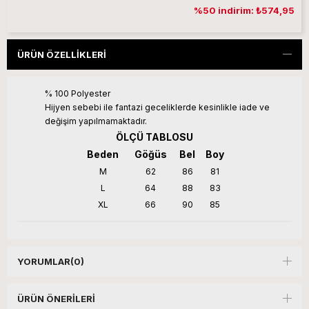
%50 indirim: ₺574,95
ÜRÜN ÖZELLIKLERI
% 100 Polyester
Hijyen sebebi ile fantazi geceliklerde kesinlikle iade ve
değişim yapılmamaktadır.
ÖLÇÜ TABLOSU
Beden
Göğüs
Bel
Boy
M
62
86
81
L
64
88
83
XL
66
90
85
YORUMLAR
(0)
ÜRÜN ÖNERILERI