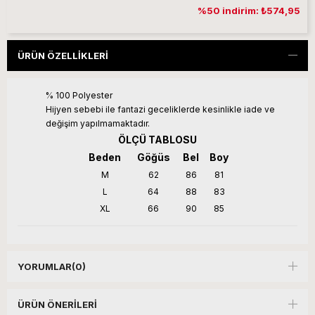
%50 indirim: ₺574,95
ÜRÜN ÖZELLIKLERI
% 100 Polyester
Hijyen sebebi ile fantazi geceliklerde kesinlikle iade ve
değişim yapılmamaktadır.
ÖLÇÜ TABLOSU
Beden
Göğüs
Bel
Boy
M
62
86
81
L
64
88
83
XL
66
90
85
YORUMLAR
(0)
ÜRÜN ÖNERILERI