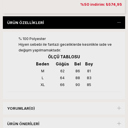
%50 indirim: ₺574,95
ÜRÜN ÖZELLIKLERI
% 100 Polyester
Hijyen sebebi ile fantazi geceliklerde kesinlikle iade ve
değişim yapılmamaktadır.
ÖLÇÜ TABLOSU
Beden
Göğüs
Bel
Boy
M
62
86
81
L
64
88
83
XL
66
90
85
YORUMLAR
(0)
ÜRÜN ÖNERILERI