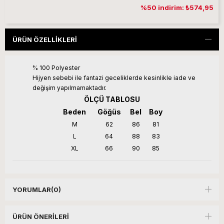
%50 indirim: ₺574,95
ÜRÜN ÖZELLIKLERI
% 100 Polyester
Hijyen sebebi ile fantazi geceliklerde kesinlikle iade ve
değişim yapılmamaktadır.
ÖLÇÜ TABLOSU
Beden
Göğüs
Bel
Boy
M
62
86
81
L
64
88
83
XL
66
90
85
YORUMLAR
(0)
ÜRÜN ÖNERILERI