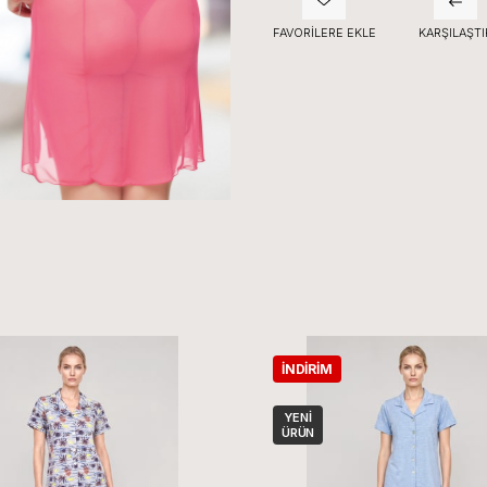
FAVORILERE EKLE
KARŞILAŞTI
İNDIRIM
YENI
ÜRÜN