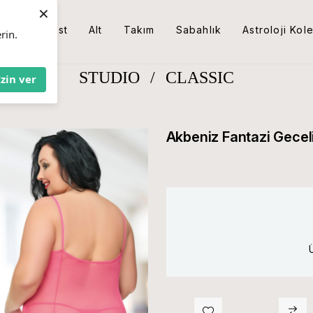
×
Üst
Alt
Takım
Sabahlık
Astroloji Kol
rin.
STUDIO
/
CLASSIC
İzin ver
Akbeniz Fantazi Gecel