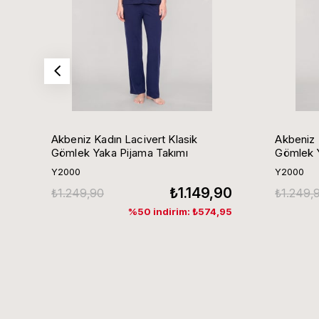
Akbeniz Kadın Lacivert Klasik
Akbeniz 
Gömlek Yaka Pijama Takımı
Gömlek Y
Y2000
Y2000
₺1.149,90
₺1.249,90
₺1.249,
%50 indirim: ₺574,95