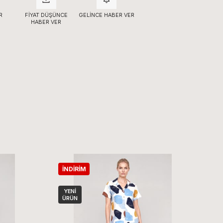
R
FIYAT DÜŞÜNCE
GELINCE HABER VER
HABER VER
İNDIRIM
İ
YENI
ÜRÜN
Ü