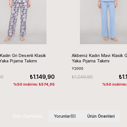
Kadın Gri Desenli Klasik
Akbeniz Kadın Mavi Klasik 
aka Pijama Takımı
Yaka Pijama Takımı
Y2000
₺1.149,90
₺1
90
₺1.249,90
%50 indirim: ₺574,95
%50 indirim
Ürün Özellikleri
Yorumlar
(0)
Ürün Önerileri