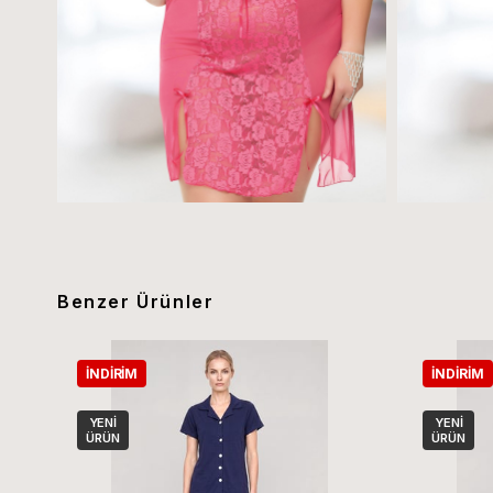
Benzer Ürünler
İNDIRIM
İNDIRIM
YENI
YENI
ÜRÜN
ÜRÜN