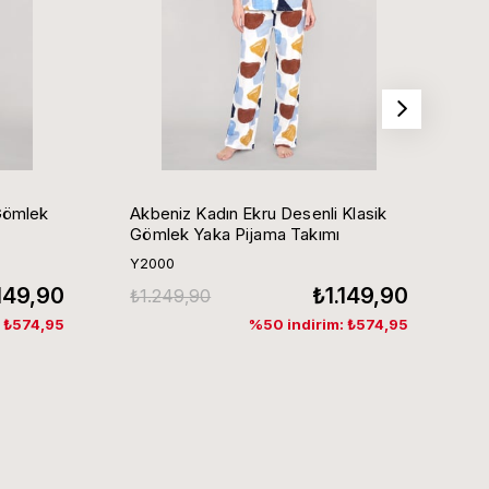
Gömlek
Akbeniz Kadın Ekru Desenli Klasik
Ak
Gömlek Yaka Pijama Takımı
G
Y2000
Y
.149,90
₺1.149,90
₺1.249,90
₺
: ₺574,95
%50 indirim: ₺574,95