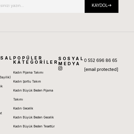
KAYDOL
SAL
POPÜLER
SOSYAL
0 552 696 86 65
KATEGORİLER
MEDYA
[email protected]
Kadın Pijama Takımı
Bayilik)
Kadın Şortlu Takım
ik
Kadın Büyük Beden Pijama
Takımı
Kadın Gecelik
at
Kadın Büyük Beden Gecelik
Kadın Büyük Beden Tesettür