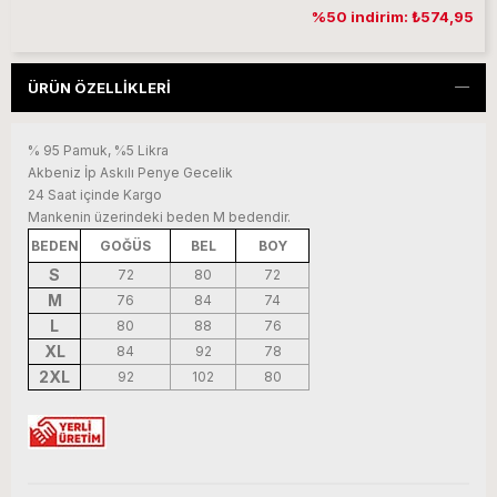
%50 indirim: ₺574,95
ÜRÜN ÖZELLIKLERI
% 95 Pamuk, %5 Likra
Akbeniz İp Askılı Penye Gecelik
24 Saat içinde Kargo
Mankenin üzerindeki beden M bedendir.
BEDEN
GOĞÜS
BEL
BOY
S
72
80
72
M
76
84
74
L
80
88
76
XL
84
92
78
2XL
92
102
80