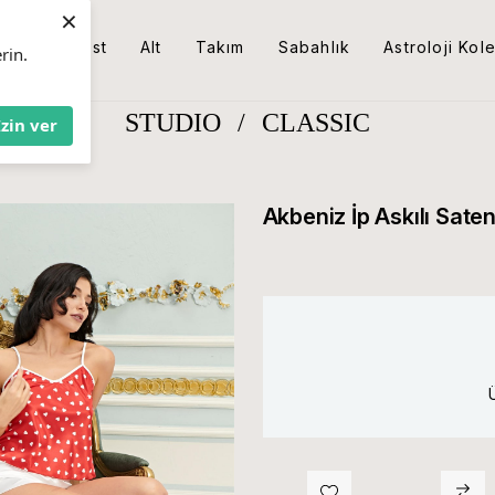
×
Üst
Alt
Takım
Sabahlık
Astroloji Kol
rin.
STUDIO
/
CLASSIC
İzin ver
Akbeniz İp Askılı Sate