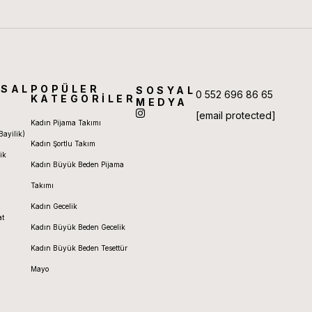
SAL
POPÜLER
SOSYAL
0 552 696 86 65
KATEGORİLER
MEDYA
[email protected]
Kadın Pijama Takımı
Bayilik)
Kadın Şortlu Takım
ik
Kadın Büyük Beden Pijama
Takımı
Kadın Gecelik
at
Kadın Büyük Beden Gecelik
Kadın Büyük Beden Tesettür
Mayo