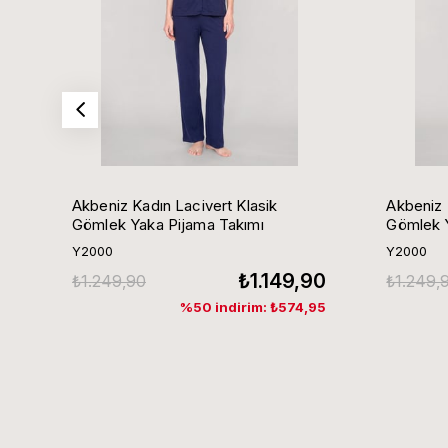
Akbeniz Kadın Lacivert Klasik
Akbeniz 
Gömlek Yaka Pijama Takımı
Gömlek Y
Y2000
Y2000
₺1.149,90
₺1.249,90
₺1.249,
%50 indirim: ₺574,95