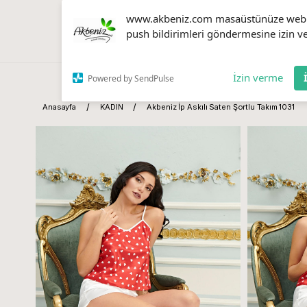
www.akbeniz.com masaüstünüze web
push bildirimleri göndermesine izin ve
İzin verme
Powered by SendPulse
Anasayfa
KADIN
Akbeniz İp Askılı Saten Şortlu Takım 1031