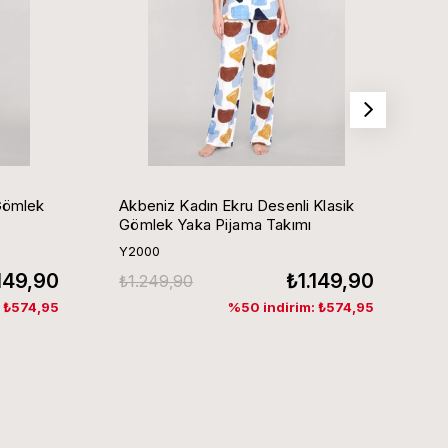
Gömlek
Akbeniz Kadın Ekru Desenli Klasik
Ak
Gömlek Yaka Pijama Takımı
G
Y2000
Y
.149,90
₺1.149,90
₺1.249,90
₺
: ₺574,95
%50 indirim: ₺574,95