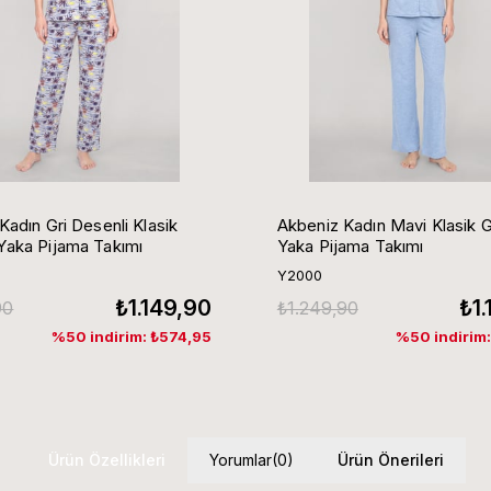
Kadın Gri Desenli Klasik
Akbeniz Kadın Mavi Klasik 
aka Pijama Takımı
Yaka Pijama Takımı
Y2000
₺1.149,90
₺1
90
₺1.249,90
%50 indirim: ₺574,95
%50 indirim
Ürün Özellikleri
Yorumlar
(0)
Ürün Önerileri