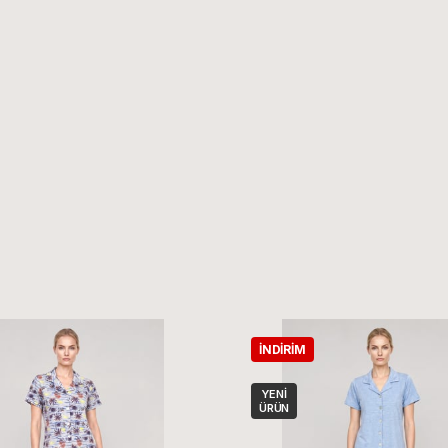
İNDIRIM
YENI
ÜRÜN