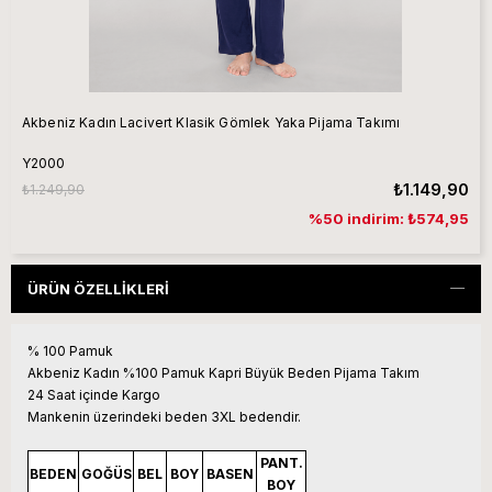
Akbeniz Kadın Lacivert Klasik Gömlek Yaka Pijama Takımı
Y2000
₺1.149,90
₺1.249,90
%50 indirim: ₺574,95
ÜRÜN ÖZELLIKLERI
% 100 Pamuk
Akbeniz Kadın %100 Pamuk Kapri Büyük Beden Pijama Takım
24 Saat içinde Kargo
Mankenin üzerindeki beden 3XL bedendir.
PANT.
BEDEN
GOĞÜS
BEL
BOY
BASEN
BOY