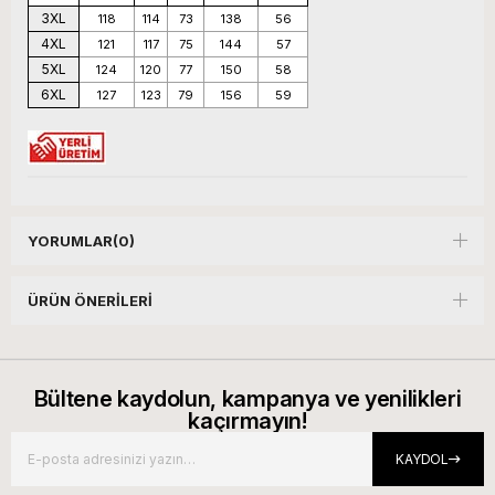
3XL
118
114
73
138
56
4XL
121
117
75
144
57
5XL
124
120
77
150
58
6XL
127
123
79
156
59
YORUMLAR
(0)
ÜRÜN ÖNERILERI
Bültene kaydolun, kampanya ve yenilikleri
kaçırmayın!
KAYDOL