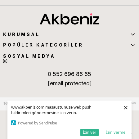
KURUMSAL
POPÜLER KATEGORİLER
SOSYAL MEDYA
0 552 696 86 65
[email protected]
×
www.akbeniz.com masaüstünüze web push
bildirimleri göndermesine izin verin.
Powered by SendPulse
İzin ver
İzin verme
Anasayfa
Sepetim
Favorilerim
Kategoriler