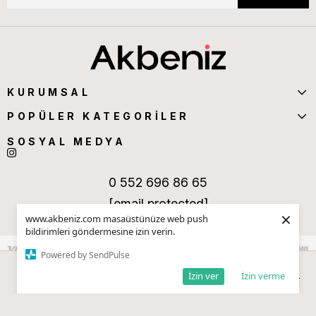
KURUMSAL
POPÜLER KATEGORİLER
SOSYAL MEDYA
0 552 696 86 65
[email protected]
×
www.akbeniz.com masaüstünüze web push
bildirimleri göndermesine izin verin.
Powered by SendPulse
İzin ver
İzin verme
Anasayfa
Sepetim
Favorilerim
Kategoriler