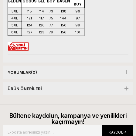
BEDEN
GOĞÜS
BEL
BOY
BASEN
BOY
3XL
118
114
73
138
96
4XL
121
117
75
144
97
5XL
124
120
77
150
99
6XL
127
123
79
156
101
YORUMLAR
(0)
ÜRÜN ÖNERILERI
Bültene kaydolun, kampanya ve yenilikleri
kaçırmayın!
KAYDOL