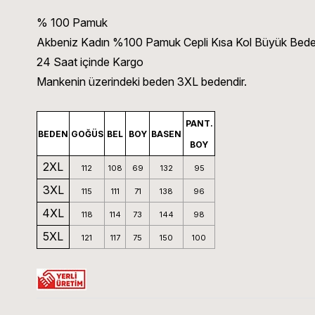
% 100 Pamuk
Akbeniz Kadın %100 Pamuk Cepli Kısa Kol Büyük Bede
24 Saat içinde Kargo
Mankenin üzerindeki beden 3XL bedendir.
PANT.
BEDEN
GOĞÜS
BEL
BOY
BASEN
BOY
2XL
112
108
69
132
95
3XL
115
111
71
138
96
4XL
118
114
73
144
98
5XL
121
117
75
150
100