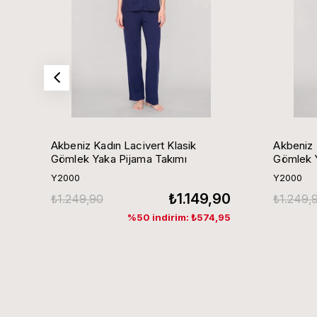
Akbeniz Kadın Lacivert Klasik
Akbeniz 
Gömlek Yaka Pijama Takımı
Gömlek Y
Y2000
Y2000
₺1.149,90
₺1.249,90
₺1.249,
%50 indirim: ₺574,95