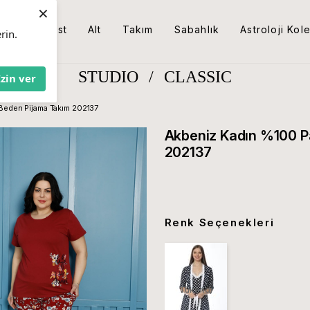
×
Üst
Alt
Takım
Sabahlık
Astroloji Kol
rin.
STUDIO
/
CLASSIC
İzin ver
Beden Pijama Takım 202137
Akbeniz Kadın %100 P
202137
Renk Seçenekleri
Tükendi