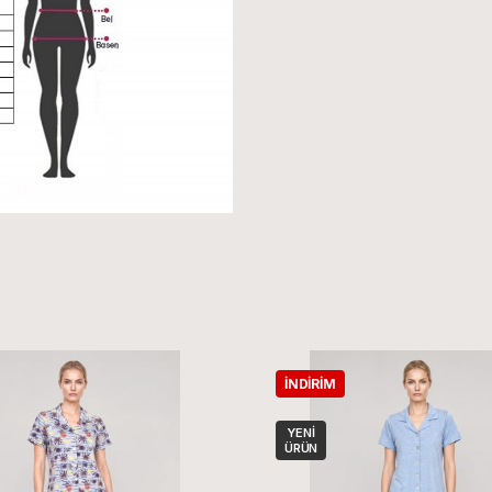
İNDIRIM
YENI
ÜRÜN