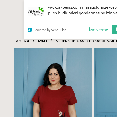
www.akbeniz.com masaüstünüze web
push bildirimleri göndermesine izin ve
İzin verme
Powered by SendPulse
Anasayfa
KADIN
Akbeniz Kadın %100 Pamuk Kısa Kol Büyük 