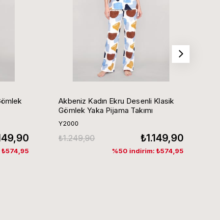
Gömlek
Akbeniz Kadın Ekru Desenli Klasik
Ak
Gömlek Yaka Pijama Takımı
G
Y2000
Y
.149,90
₺1.149,90
₺1.249,90
₺
: ₺574,95
%50 indirim: ₺574,95