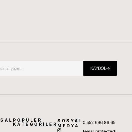
KAYDOL
SAL
POPÜLER
SOSYAL
0 552 696 86 65
KATEGORİLER
MEDYA
[email protected]