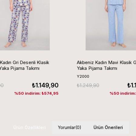
Kadın Gri Desenli Klasik
Akbeniz Kadın Mavi Klasik 
aka Pijama Takımı
Yaka Pijama Takımı
Y2000
₺1.149,90
₺1
90
₺1.249,90
%50 indirim: ₺574,95
%50 indirim
Ürün Özellikleri
Yorumlar
(0)
Ürün Önerileri