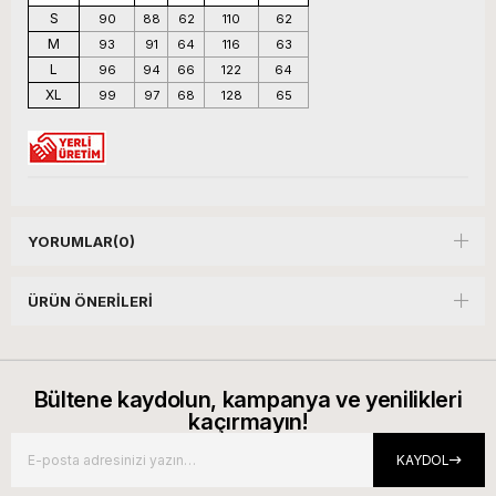
S
90
88
62
110
62
M
93
91
64
116
63
L
96
94
66
122
64
XL
99
97
68
128
65
YORUMLAR
(0)
ÜRÜN ÖNERILERI
Bültene kaydolun, kampanya ve yenilikleri
kaçırmayın!
KAYDOL