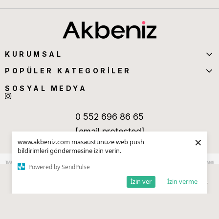
KURUMSAL
POPÜLER KATEGORİLER
SOSYAL MEDYA
0 552 696 86 65
[email protected]
×
www.akbeniz.com masaüstünüze web push
bildirimleri göndermesine izin verin.
Powered by SendPulse
İzin ver
İzin verme
Anasayfa
Sepetim
Favorilerim
Kategoriler