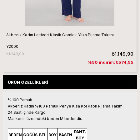
Akbeniz Kadın Lacivert Klasik Gömlek Yaka Pijama Takımı
Y2000
₺1.149,90
₺1.249,90
%50 indirim: ₺574,95
ÜRÜN ÖZELLIKLERI
% 100 Pamuk
Akbeniz Kadın %100 Pamuk Penye Kısa Kol Kapri Pijama Takım
24 Saat içinde Kargo
Mankenin üzerindeki beden M bedendir.
PANT.
BEDEN
GOĞÜS
BEL
BOY
BASEN
BOY