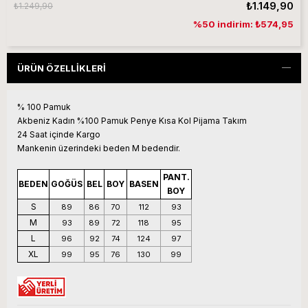
₺1.149,90
₺1.249,90
%50 indirim: ₺574,95
ÜRÜN ÖZELLIKLERI
% 100 Pamuk
Akbeniz Kadın %100 Pamuk Penye Kısa Kol Pijama Takım
24 Saat içinde Kargo
Mankenin üzerindeki beden M bedendir.
PANT.
BEDEN
GOĞÜS
BEL
BOY
BASEN
BOY
S
89
86
70
112
93
M
93
89
72
118
95
L
96
92
74
124
97
XL
99
95
76
130
99