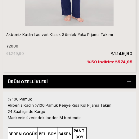
Akbeniz Kadın Lacivert Klasik Gömlek Yaka Pijama Takımı
Y2000
₺1.149,90
₺1.249,90
%50 indirim: ₺574,95
ÜRÜN ÖZELLIKLERI
% 100 Pamuk
Akbeniz Kadın %100 Pamuk Penye Kısa Kol Pijama Takım
24 Saat içinde Kargo
Mankenin üzerindeki beden M bedendir.
PANT.
BEDEN
GOĞÜS
BEL
BOY
BASEN
BOY