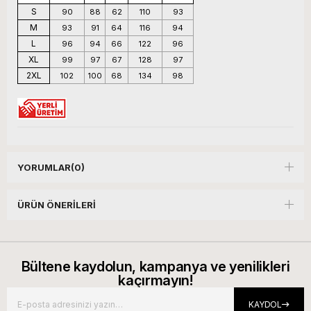
S
90
88
62
110
93
M
93
91
64
116
94
L
96
94
66
122
96
XL
99
97
67
128
97
2XL
102
100
68
134
98
YORUMLAR
(0)
ÜRÜN ÖNERILERI
Bültene kaydolun, kampanya ve yenilikleri
kaçırmayın!
KAYDOL