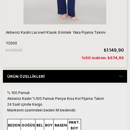
Akbeniz Kadın Lacivert Klasik Gömlek Yaka Pijama Takımı
Y2000
₺1.149,90
₺1.249,90
%50 indirim: ₺574,95
ÜRÜN ÖZELLIKLERI
% 100 Pamuk
Akbeniz Kadın %100 Pamuk Penye Kısa Kol Pijama Takım
24 Saat içinde Kargo
Mankenin üzerindeki beden M bedendir.
PANT.
BEDEN
GOĞÜS
BEL
BOY
BASEN
BOY