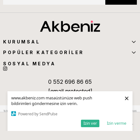
KURUMSAL
POPÜLER KATEGORİLER
SOSYAL MEDYA
0 552 696 86 65
[email protected]
×
www.akbeniz.com masaüstünüze web push
bildirimleri göndermesine izin verin.
Powered by SendPulse
İzin ver
İzin verme
Anasayfa
Sepetim
Favorilerim
Kategoriler