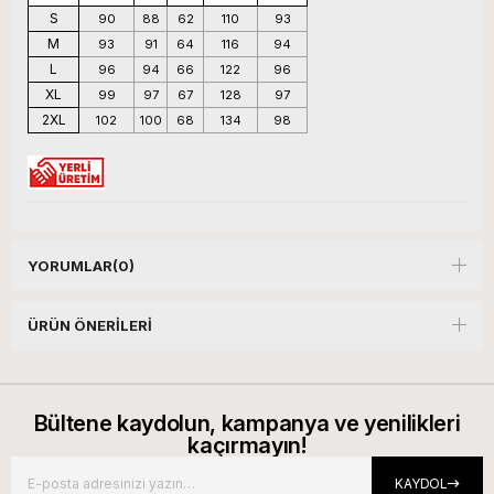
S
90
88
62
110
93
M
93
91
64
116
94
L
96
94
66
122
96
XL
99
97
67
128
97
2XL
102
100
68
134
98
YORUMLAR
(0)
ÜRÜN ÖNERILERI
Bültene kaydolun, kampanya ve yenilikleri
kaçırmayın!
KAYDOL