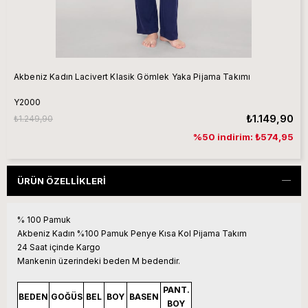
Akbeniz Kadın Lacivert Klasik Gömlek Yaka Pijama Takımı
Y2000
₺1.149,90
₺1.249,90
%50 indirim: ₺574,95
ÜRÜN ÖZELLIKLERI
% 100 Pamuk
Akbeniz Kadın %100 Pamuk Penye Kısa Kol Pijama Takım
24 Saat içinde Kargo
Mankenin üzerindeki beden M bedendir.
PANT.
BEDEN
GOĞÜS
BEL
BOY
BASEN
BOY