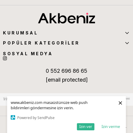
KURUMSAL
POPÜLER KATEGORİLER
SOSYAL MEDYA
0 552 696 86 65
[email protected]
×
www.akbeniz.com masaüstünüze web push
bildirimleri göndermesine izin verin.
Powered by SendPulse
İzin ver
İzin verme
Anasayfa
Sepetim
Favorilerim
Kategoriler