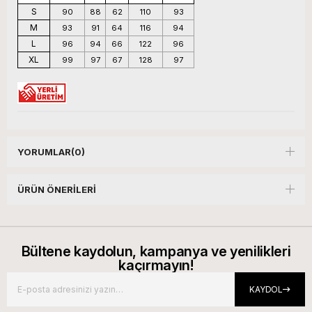
S
90
88
62
110
93
M
93
91
64
116
94
L
96
94
66
122
96
XL
99
97
67
128
97
YORUMLAR
(0)
ÜRÜN ÖNERILERI
Bültene kaydolun, kampanya ve yenilikleri
kaçırmayın!
KAYDOL