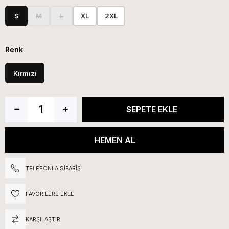
S
M
L
XL
2XL
Renk
Kırmızı
TELEFONLA SIPARIŞ
FAVORILERE EKLE
KARŞILAŞTIR