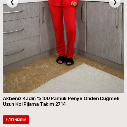
❮
❯
Akbeniz Kadın %100 Pamuk Penye Önden Düğmeli
Uzun Kol Pijama Takım 2714
10
%
İNDIRIM