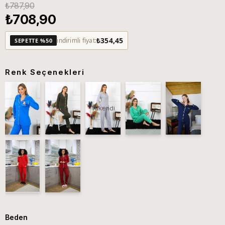
₺787,90
₺708,90
₺354,45
indirimli fiyat:
SEPETTE %50
Renk Seçenekleri
Tükendi
Beden