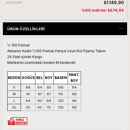
₺1.149,90
₺1.249,90
%50 indirim: ₺574,95
ÜRÜN ÖZELLIKLERI
% 100 Pamuk
Akbeniz Kadın %100 Pamuk Penye Uzun Kol Pijama Takım
24 Saat içinde Kargo
Mankenin üzerindeki beden M bedendir.
PANT.
BEDEN
GOĞÜS
BEL
BOY
BASEN
BOY
S
88
84
65
108
94
M
91
87
67
114
96
L
94
90
69
120
98
XL
97
93
70
126
99