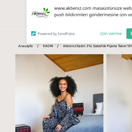
www.akbeniz.com masaüstünüze web
push bildirimleri göndermesine izin ve
İzin verme
Powered by SendPulse
Anasayfa
KADIN
Akbeniz Kadın 3'lü Sabahlık Pijama Takım 16