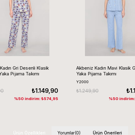
Kadın Gri Desenli Klasik
Akbeniz Kadın Mavi Klasik 
aka Pijama Takımı
Yaka Pijama Takımı
Y2000
₺1.149,90
₺1
90
₺1.249,90
%50 indirim: ₺574,95
%50 indirim
Ürün Özellikleri
Yorumlar
(0)
Ürün Önerileri