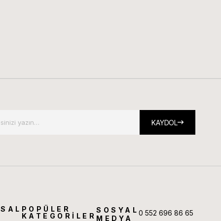
KAYDOL
SAL
POPÜLER
SOSYAL
0 552 696 86 65
KATEGORİLER
MEDYA