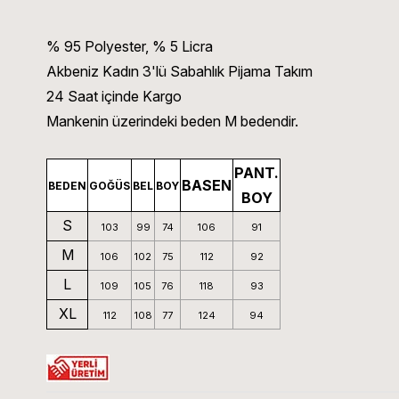
% 95 Polyester, % 5 Licra
Akbeniz Kadın 3'lü Sabahlık Pijama Takım
24 Saat içinde Kargo
Mankenin üzerindeki beden M bedendir.
PANT.
BASEN
BEDEN
GOĞÜS
BEL
BOY
BOY
S
103
99
74
106
91
M
106
102
75
112
92
L
109
105
76
118
93
XL
112
108
77
124
94