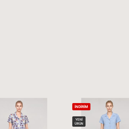
İNDIRIM
YENI
ÜRÜN