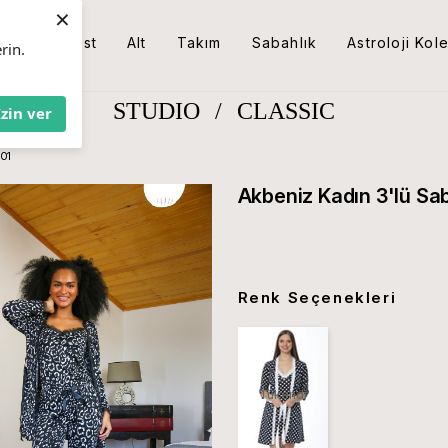
×
Üst
Alt
Takım
Sabahlık
Astroloji Kol
rin.
STUDIO
/
CLASSIC
İzin ver
101
Akbeniz Kadın 3'lü Sa
Renk Seçenekleri
Tükendi