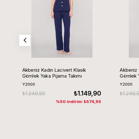
Akbeniz Kadın Lacivert Klasik
Akbeniz 
Gömlek Yaka Pijama Takımı
Gömlek Y
Y2000
Y2000
₺1.149,90
₺1.249,90
₺1.249,
%50 indirim: ₺574,95