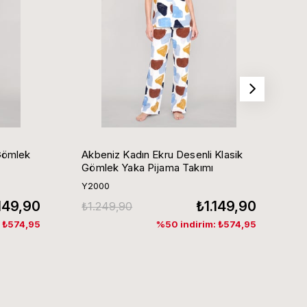
Gömlek
Akbeniz Kadın Ekru Desenli Klasik
Ak
Gömlek Yaka Pijama Takımı
G
Y2000
Y
.149,90
₺1.149,90
₺1.249,90
₺
: ₺574,95
%50 indirim: ₺574,95