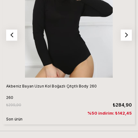
Akbeniz Bayan Uzun Kol Boğazlı Çıtçıtlı Body 260
260
₺284,90
₺299,90
%50 indirim: ₺142,45
Son ürün