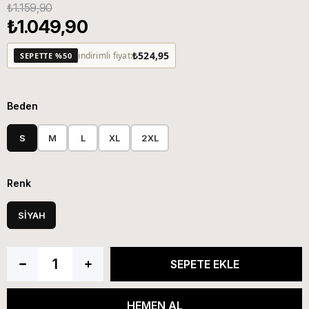
₺1.159,90
₺1.049,90
₺524,95
indirimli fiyat:
SEPETTE %50
Beden
S
M
L
XL
2XL
Renk
SİYAH