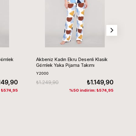
Gömlek
Akbeniz Kadın Ekru Desenli Klasik
Ak
Gömlek Yaka Pijama Takımı
G
Y2000
Y
.149,90
₺1.149,90
₺1.249,90
₺
: ₺574,95
%50 indirim: ₺574,95