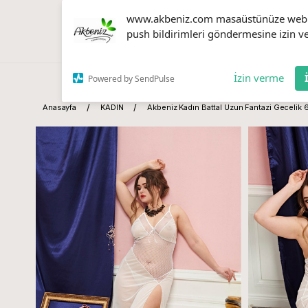
www.akbeniz.com masaüstünüze web
push bildirimleri göndermesine izin ve
İzin verme
Powered by SendPulse
Anasayfa
KADIN
Akbeniz Kadın Battal Uzun Fantazi Gecelik