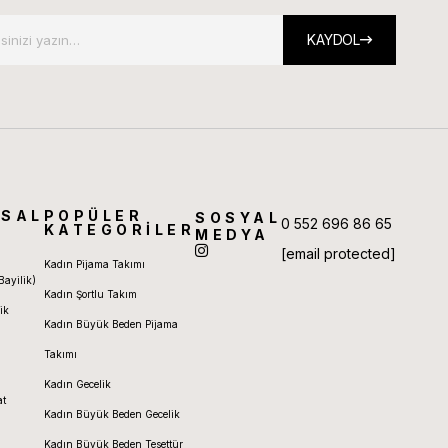
KAYDOL
SAL
POPÜLER
SOSYAL
0 552 696 86 65
KATEGORİLER
MEDYA
[email protected]
Kadın Pijama Takımı
Bayilik)
Kadın Şortlu Takım
ik
Kadın Büyük Beden Pijama
Takımı
Kadın Gecelik
at
Kadın Büyük Beden Gecelik
Kadın Büyük Beden Tesettür