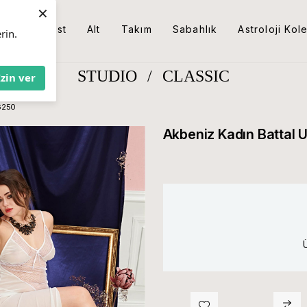
×
Üst
Alt
Takım
Sabahlık
Astroloji Kol
rin.
STUDIO
/
CLASSIC
İzin ver
 6250
Akbeniz Kadın Battal 