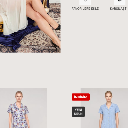
FAVORILERE EKLE
KARŞILAŞTI
İNDIRIM
YENI
ÜRÜN