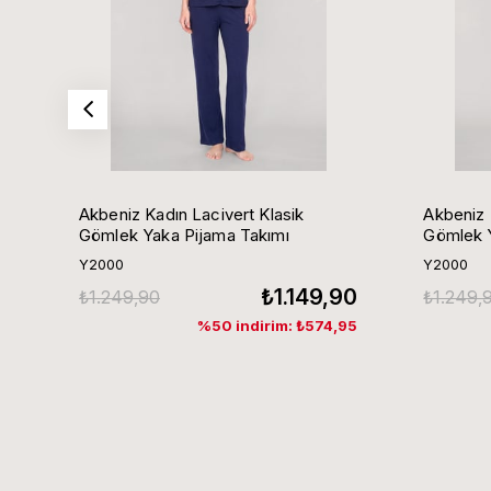
Akbeniz Kadın Lacivert Klasik
Akbeniz 
Gömlek Yaka Pijama Takımı
Gömlek Y
Y2000
Y2000
₺1.149,90
₺1.249,90
₺1.249,
%50 indirim: ₺574,95