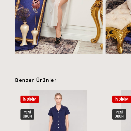
Benzer Ürünler
İNDIRIM
İNDIRIM
YENI
YENI
ÜRÜN
ÜRÜN