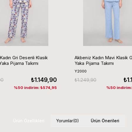
Kadın Gri Desenli Klasik
Akbeniz Kadın Mavi Klasik 
aka Pijama Takımı
Yaka Pijama Takımı
Y2000
₺1.149,90
₺1
90
₺1.249,90
%50 indirim: ₺574,95
%50 indirim
Ürün Özellikleri
Yorumlar
(0)
Ürün Önerileri