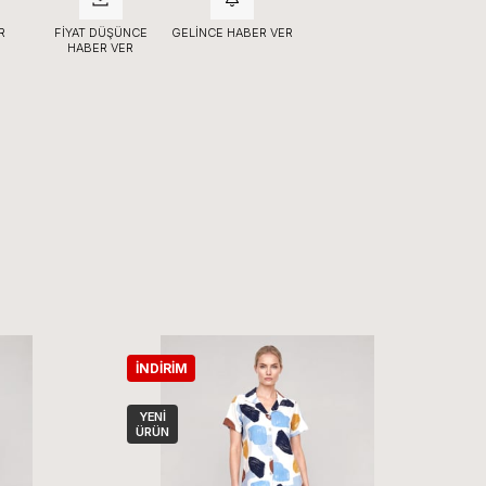
R
FIYAT DÜŞÜNCE
GELINCE HABER VER
HABER VER
İNDIRIM
İ
YENI
ÜRÜN
Ü