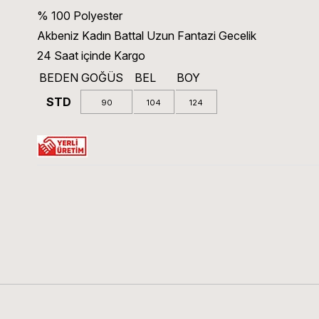
% 100 Polyester
Akbeniz Kadın Battal Uzun Fantazi Gecelik
24 Saat içinde Kargo
BEDEN
GOĞÜS
BEL
BOY
STD
90
104
124