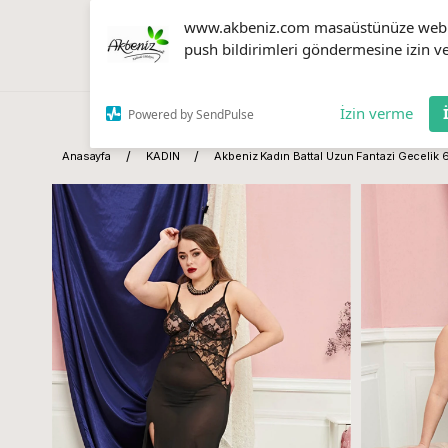
www.akbeniz.com masaüstünüze web
push bildirimleri göndermesine izin ve
İzin verme
Powered by SendPulse
Anasayfa
KADIN
Akbeniz Kadın Battal Uzun Fantazi Gecelik