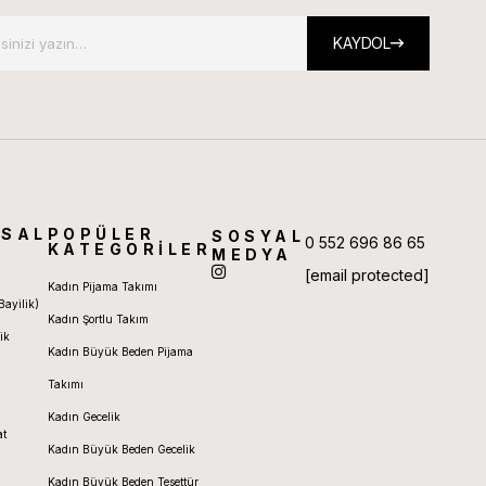
KAYDOL
SAL
POPÜLER
SOSYAL
0 552 696 86 65
KATEGORİLER
MEDYA
[email protected]
Kadın Pijama Takımı
Bayilik)
Kadın Şortlu Takım
ik
Kadın Büyük Beden Pijama
Takımı
Kadın Gecelik
at
Kadın Büyük Beden Gecelik
Kadın Büyük Beden Tesettür