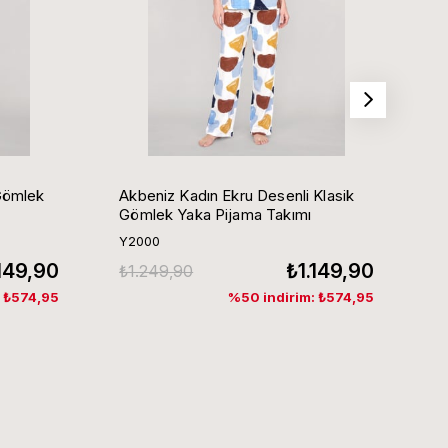
Gömlek
Akbeniz Kadın Ekru Desenli Klasik
Ak
Gömlek Yaka Pijama Takımı
G
Y2000
Y
.149,90
₺1.149,90
₺1.249,90
₺
: ₺574,95
%50 indirim: ₺574,95