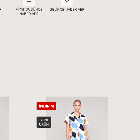
R
FIYAT DÜŞÜNCE
GELINCE HABER VER
HABER VER
İNDIRIM
İ
YENI
ÜRÜN
Ü