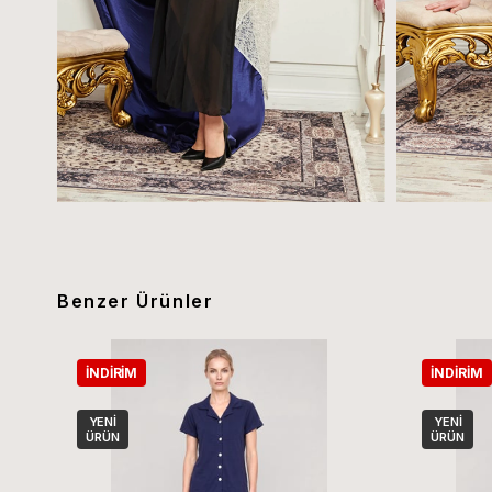
Benzer Ürünler
İNDIRIM
İNDIRIM
YENI
YENI
ÜRÜN
ÜRÜN