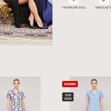
FAVORILERE EKLE
KARŞILAŞTI
İNDIRIM
YENI
ÜRÜN