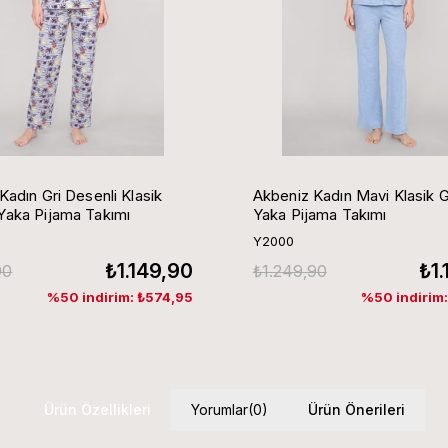
Kadın Gri Desenli Klasik
Akbeniz Kadın Mavi Klasik 
aka Pijama Takımı
Yaka Pijama Takımı
Y2000
₺1.149,90
₺1
90
₺1.249,90
%50 indirim: ₺574,95
%50 indirim
Ürün Özellikleri
Yorumlar
(0)
Ürün Önerileri