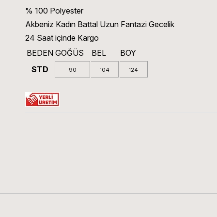
% 100 Polyester
Akbeniz Kadın Battal Uzun Fantazi Gecelik
24 Saat içinde Kargo
BEDEN
GOĞÜS
BEL
BOY
STD
90
104
124