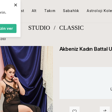
×
Üst
Alt
Takım
Sabahlık
Astroloji Kol
rin.
STUDIO
/
CLASSIC
İzin ver
 6263
Akbeniz Kadın Battal 