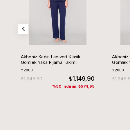
Akbeniz Kadın Lacivert Klasik
Akbeniz 
Gömlek Yaka Pijama Takımı
Gömlek Y
Y2000
Y2000
₺1.149,90
₺1.249,90
₺1.249,
%50 indirim: ₺574,95