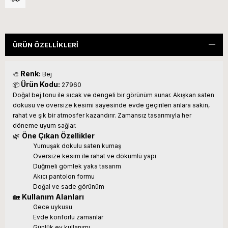
ÜRÜN ÖZELLIKLERI
Renk:
🎨
Bej
Ürün Kodu:
📦
27960
Doğal bej tonu ile sıcak ve dengeli bir görünüm sunar. Akışkan saten
dokusu ve oversize kesimi sayesinde evde geçirilen anlara sakin,
rahat ve şık bir atmosfer kazandırır. Zamansız tasarımıyla her
döneme uyum sağlar.
🌿
Öne Çıkan Özellikler
Yumuşak dokulu saten kumaş
Oversize kesim ile rahat ve dökümlü yapı
Düğmeli gömlek yaka tasarım
Akıcı pantolon formu
Doğal ve sade görünüm
🏡
Kullanım Alanları
Gece uykusu
Evde konforlu zamanlar
Günlük ev kullanımı