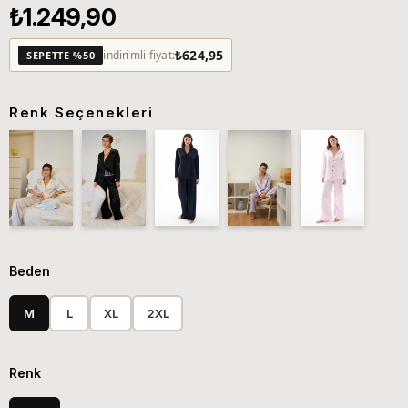
₺1.249,90
₺624,95
indirimli fiyat:
SEPETTE %50
Renk Seçenekleri
Beden
M
L
XL
2XL
Renk