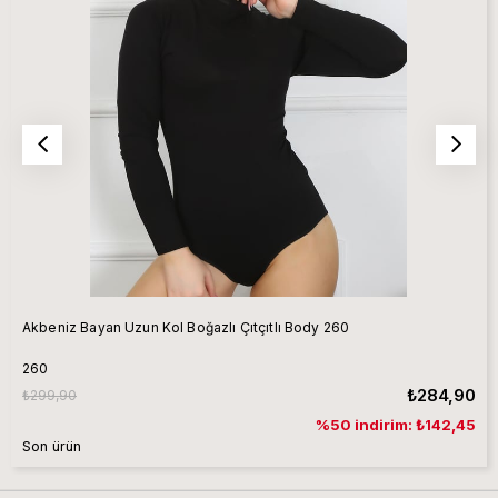
Akbeniz Bayan Uzun Kol Boğazlı Çıtçıtlı Body 260
260
₺284,90
₺299,90
%50 indirim: ₺142,45
Son ürün