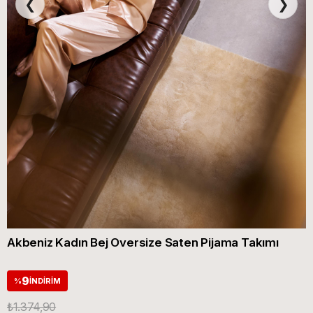
❮
❯
Akbeniz Kadın Bej Oversize Saten Pijama Takımı
9
%
İNDIRIM
₺1.374,90