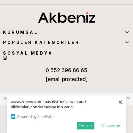
KURUMSAL
POPÜLER KATEGORİLER
SOSYAL MEDYA
0 552 696 86 65
[email protected]
×
www.akbeniz.com masaüstünüze web push
bildirimleri göndermesine izin verin.
Powered by SendPulse
İzin ver
İzin verme
Anasayfa
Sepetim
Favorilerim
Kategoriler