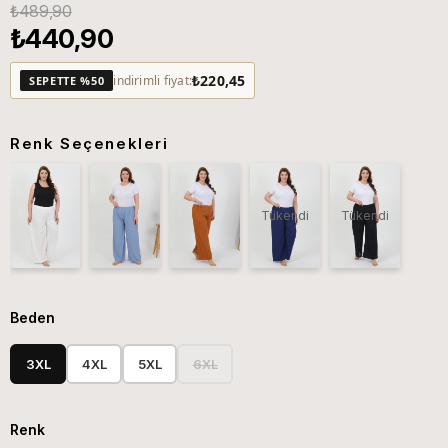
₺489,90
₺440,90
₺220,45
indirimli fiyat:
SEPETTE %50
Renk Seçenekleri
Tükendi
Tükendi
Beden
3XL
4XL
5XL
6XL
Renk