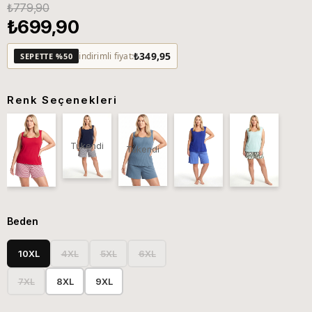
₺779,90
₺699,90
₺349,95
indirimli fiyat:
SEPETTE %50
Renk Seçenekleri
Tükendi
Tükendi
Beden
10XL
4XL
5XL
6XL
7XL
8XL
9XL