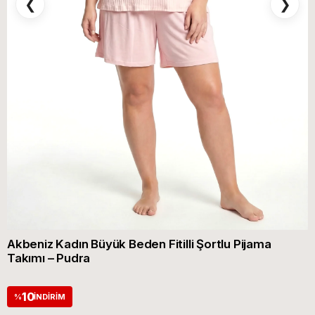
❮
❯
Akbeniz Kadın Büyük Beden Fitilli Şortlu Pijama
Takımı – Pudra
10
%
İNDIRIM