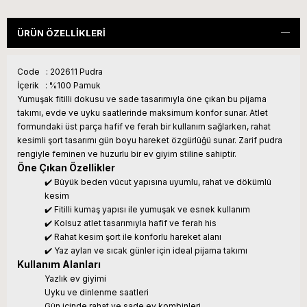
ÜRÜN ÖZELLIKLERI
Code : 202611 Pudra
İçerik : %100 Pamuk
Yumuşak fitilli dokusu ve sade tasarımıyla öne çıkan bu pijama
takımı, evde ve uyku saatlerinde maksimum konfor sunar. Atlet
formundaki üst parça hafif ve ferah bir kullanım sağlarken, rahat
kesimli şort tasarımı gün boyu hareket özgürlüğü sunar. Zarif pudra
rengiyle feminen ve huzurlu bir ev giyim stiline sahiptir.
Öne Çıkan Özellikler
✔️ Büyük beden vücut yapısına uyumlu, rahat ve dökümlü
kesim
✔️ Fitilli kumaş yapısı ile yumuşak ve esnek kullanım
✔️ Kolsuz atlet tasarımıyla hafif ve ferah his
✔️ Rahat kesim şort ile konforlu hareket alanı
✔️ Yaz ayları ve sıcak günler için ideal pijama takımı
Kullanım Alanları
Yazlık ev giyimi
Uyku ve dinlenme saatleri
Gün içinde rahat ve sade ev kombinleri