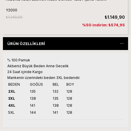
Y2000
₺1.149,90
₺1.249,90
%50 indirim: ₺574,95
ÜRÜN ÖZELLIKLERI
% 100 Pamuk
Akbeniz Büyük Beden Anne Gecelik
24 Saat içinde Kargo
Mankenin üzerindeki beden 3XL bedendir.
BEDEN
GOĞÜS
BEL
BOY
2XL
135
132
128
3XL
138
135
128
4XL
141
138
128
5XL
144
141
128