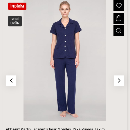
İNDIRIM
YENI
ÜRÜN
Akbeniz Kadın Lacivert Klasik Gömlek Yaka Pijama Takımı