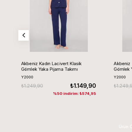
Akbeniz Kadın Lacivert Klasik
Akbeniz 
Gömlek Yaka Pijama Takımı
Gömlek Y
Y2000
Y2000
₺1.149,90
₺1.249,90
₺1.249,
%50 indirim: ₺574,95
Ürün Ö