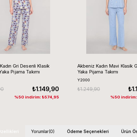
Kadın Gri Desenli Klasik
Akbeniz Kadın Mavi Klasik 
aka Pijama Takımı
Yaka Pijama Takımı
Y2000
₺1.149,90
₺1
90
₺1.249,90
%50 indirim: ₺574,95
%50 indirim
zellikleri
Yorumlar
(0)
Ödeme Seçenekleri
Ürün Ön