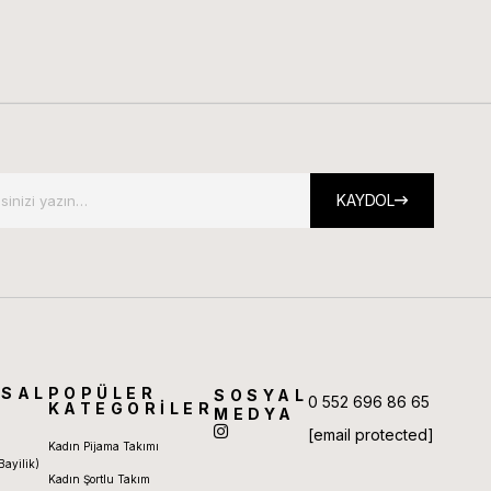
KAYDOL
SAL
POPÜLER
SOSYAL
0 552 696 86 65
KATEGORİLER
MEDYA
[email protected]
Kadın Pijama Takımı
Bayilik)
Kadın Şortlu Takım