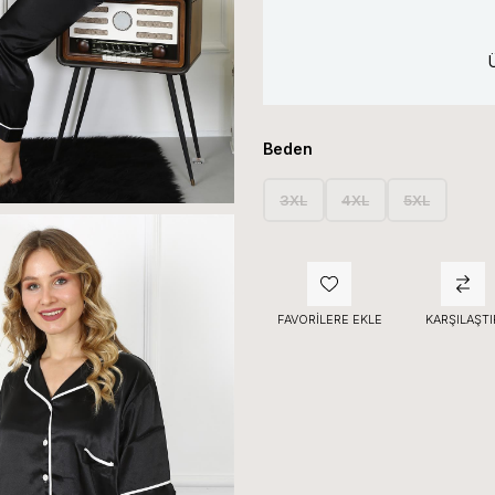
Beden
3XL
4XL
5XL
FAVORILERE EKLE
KARŞILAŞTI