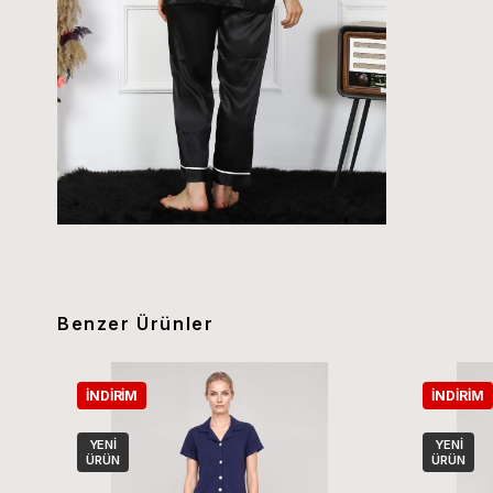
Benzer Ürünler
İNDIRIM
İNDIRIM
YENI
YENI
ÜRÜN
ÜRÜN