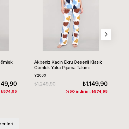
Gömlek
Akbeniz Kadın Ekru Desenli Klasik
Ak
Gömlek Yaka Pijama Takımı
G
Y2000
Y
.149,90
₺1.149,90
₺1.249,90
₺
: ₺574,95
%50 indirim: ₺574,95
erileri