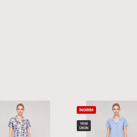
İNDIRIM
YENI
ÜRÜN