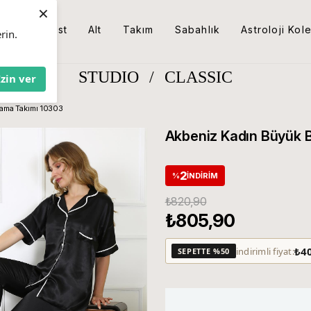
×
Üst
Alt
Takım
Sabahlık
Astroloji Kol
rin.
STUDIO
/
CLASSIC
İzin ver
ama Takımı 10303
Akbeniz Kadın Büyük 
2
%
İNDIRIM
₺820,90
₺805,90
₺4
indirimli fiyat:
SEPETTE %50