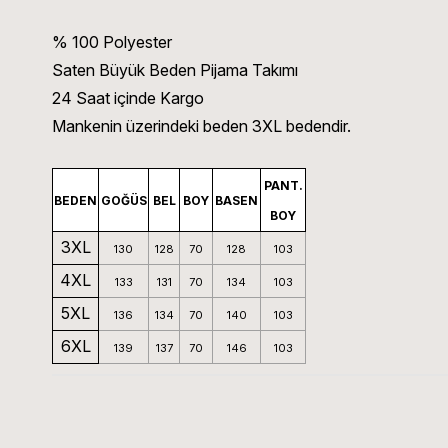
% 100 Polyester
Saten Büyük Beden Pijama Takımı
24 Saat içinde Kargo
Mankenin üzerindeki beden 3XL bedendir.
PANT.
BEDEN
GOĞÜS
BEL
BOY
BASEN
BOY
3XL
130
128
70
128
103
4XL
133
131
70
134
103
5XL
136
134
70
140
103
6XL
139
137
70
146
103