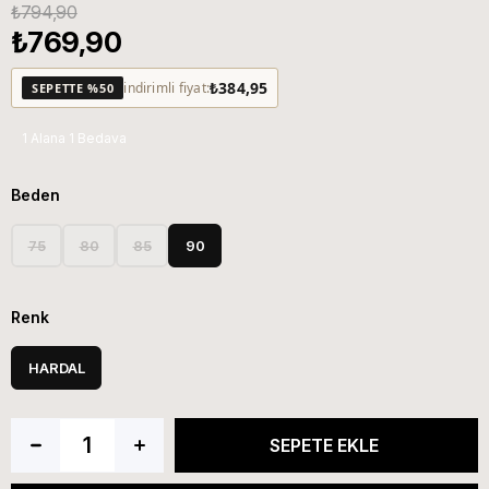
₺794,90
₺769,90
₺384,95
indirimli fiyat:
SEPETTE %50
1 Alana 1 Bedava
Beden
75
80
85
90
Renk
HARDAL