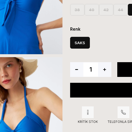
38
40
42
44
Renk
SAKS
KRITIK STOK
TELEFONLA SI