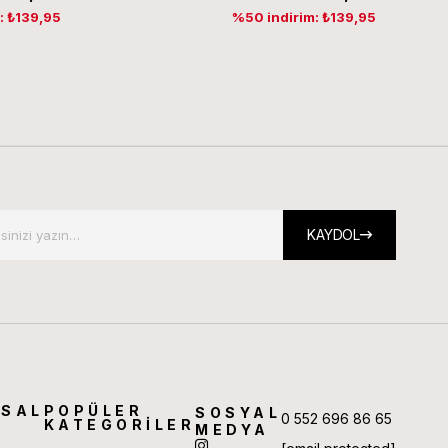
: ₺139,95
%50 indirim: ₺139,95
KAYDOL
SAL
POPÜLER
SOSYAL
0 552 696 86 65
KATEGORİLER
MEDYA