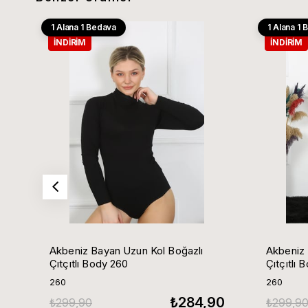
1 Alana 1 Bedava
1 Alana 1
İNDIRIM
İNDIRIM
Akbeniz Bayan Uzun Kol Boğazlı
Akbeniz Ba
Çıtçıtlı Body 260
Çıtçıtlı 
260
260
₺284,90
₺299,90
₺299,9