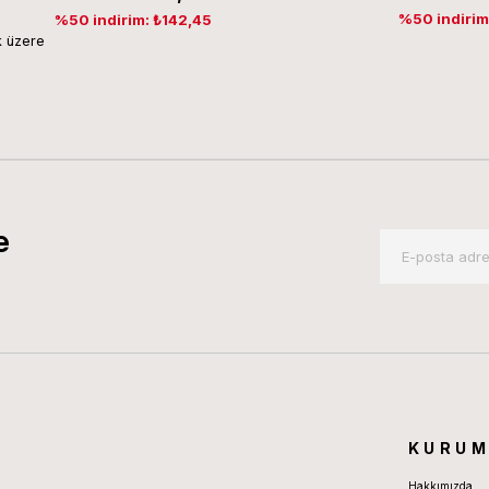
%50 indirim
%50 indirim: ₺142,45
 üzere
e
KURUM
Hakkımızda