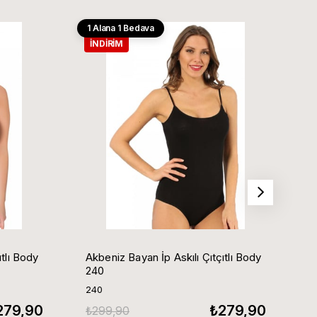
1 Alana 1 Bedava
1
İNDIRIM
ıtlı Body
Akbeniz Bayan İp Askılı Çıtçıtlı Body
A
240
240
2
279,90
₺279,90
₺299,90
₺