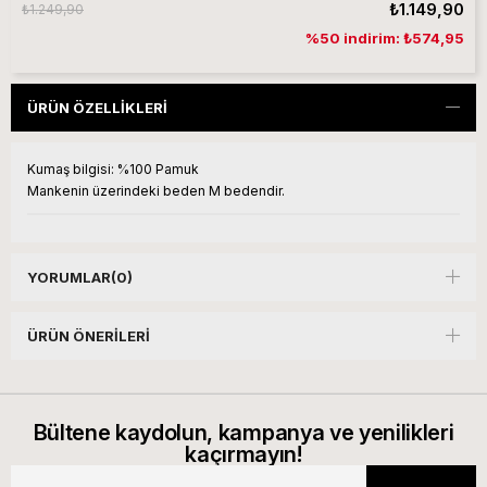
₺1.149,90
₺1.249,90
%50 indirim: ₺574,95
ÜRÜN ÖZELLIKLERI
Kumaş bilgisi:
%100 Pamuk
Mankenin üzerindeki beden M bedendir.
YORUMLAR
(0)
ÜRÜN ÖNERILERI
Bültene kaydolun, kampanya ve yenilikleri
kaçırmayın!