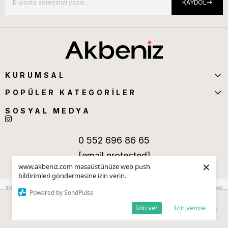
KAYDOL
KURUMSAL
POPÜLER KATEGORİLER
SOSYAL MEDYA
0 552 696 86 65
[email protected]
×
www.akbeniz.com masaüstünüze web push
bildirimleri göndermesine izin verin.
Powered by SendPulse
İzin ver
İzin verme
Anasayfa
Sepetim
Favorilerim
Kategoriler