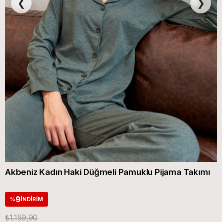
❮
❯
Akbeniz Kadın Haki Düğmeli Pamuklu Pijama Takımı
9
%
İNDIRIM
₺1.159,90