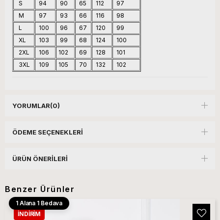
S
94
90
65
112
97
M
97
93
66
116
98
L
100
96
67
120
99
XL
103
99
68
124
100
2XL
106
102
69
128
101
3XL
109
105
70
132
102
YORUMLAR
(0)
ÖDEME SEÇENEKLERI
ÜRÜN ÖNERILERI
Benzer Ürünler
1 Alana 1 Bedava
İNDIRIM