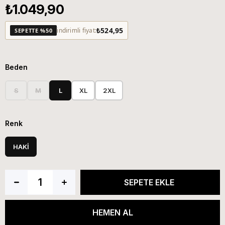
₺1.049,90
₺524,95
indirimli fiyat:
SEPETTE %50
Beden
S
M
L
XL
2XL
Renk
HAKİ