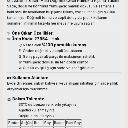
🌿 Akbeniz Kadın Haki Düğmeli Cepli Pamuklu Pijama Takımı
Sade, doğal ve konforlu! Yumuşacık pamuk dokusu ve zamansız
haki tonu ile tasarlanan bu pijama takımı, evdeki rahatlığını şıklıkla
tamamlıyor. Düğmeli formu ve cepli detayıyla pratik kullanım
sunarken, minimal tarzıyla her mevsime uyum sağlar.
✨
Öne Çıkan Özellikler:
Ürün Kodu: 27954 - Haki
🫶
%100 pamuklu kumaş
🌿 Nefes alan
👚 Önden düğmeli ve cepli üst tasarım
👖 Geniş paçalı alt parça ile maksimum rahatlık
🌸 Yumuşacık dokusu ile ten dostu konfor
💫 Günlük ev şıklığı için sade ve zarif görünüm
🏡
Kullanım Alanları:
Evde dinlenme, sabah kahvesi veya akşam rahatlığı için sade şıklık
arayanlar için mükemmel.
🧺
Bakım Talimatı:
30°C’de benzer renklerle yıkayınız
Ağartıcı kullanmayınız
Düşük ısıda ütüleyiniz
Beden
Göğüs
Bel
Boy
Basen
Pant.Boy