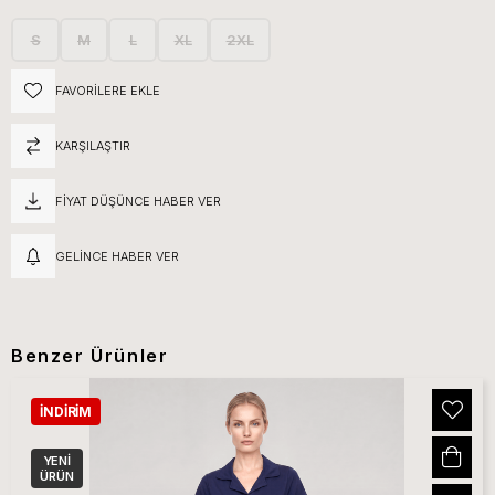
S
M
L
XL
2XL
FAVORILERE EKLE
KARŞILAŞTIR
FIYAT DÜŞÜNCE HABER VER
GELINCE HABER VER
Benzer Ürünler
İNDIRIM
YENI
ÜRÜN