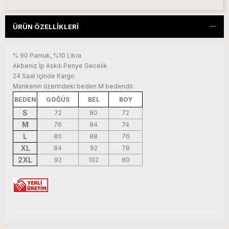
ÜRÜN ÖZELLIKLERI
% 90 Pamuk, %10 Likra
Akbeniz İp Askılı Penye Gecelik
24 Saat içinde Kargo
Mankenin üzerindeki beden M bedendir.
BEDEN
GOĞÜS
BEL
BOY
S
72
80
72
M
76
84
74
L
80
88
76
XL
84
92
78
2XL
92
102
80