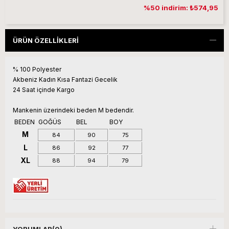
%50 indirim: ₺574,95
ÜRÜN ÖZELLIKLERI
% 100 Polyester
Akbeniz Kadın Kısa Fantazi Gecelik
24 Saat içinde Kargo
Mankenin üzerindeki beden M bedendir.
BEDEN
GOĞÜS
BEL
BOY
M
84
90
75
L
86
92
77
XL
88
94
79