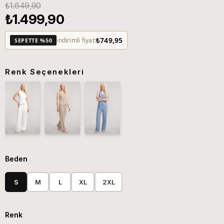
₺1.649,90
₺1.499,90
₺749,95
indirimli fiyat:
SEPETTE %50
Renk Seçenekleri
Beden
S
M
L
XL
2XL
Renk