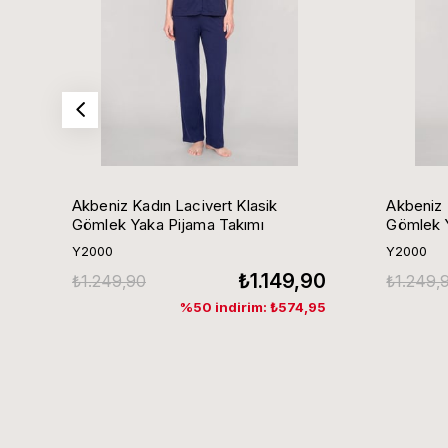
Akbeniz Kadın Lacivert Klasik
Akbeniz 
Gömlek Yaka Pijama Takımı
Gömlek Y
Y2000
Y2000
₺1.149,90
₺1.249,90
₺1.249,
%50 indirim: ₺574,95