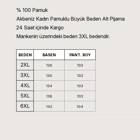
% 100 Pamuk
Akbeniz Kadın Pamuklu Büyük Beden Alt Pijama
24 Saat içinde Kargo
Mankenin üzerindeki beden 3XL bedendir.
BEDEN
BASEN
PANT. BOY
2XL
126
102
3XL
130
102
4XL
134
103
5XL
138
103
6XL
142
104