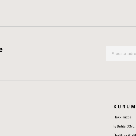
e
KURUM
Hakkımızda
İş Birliği (XML 
Üyelik ve Gizlil