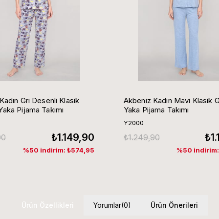
Kadın Gri Desenli Klasik
Akbeniz Kadın Mavi Klasik 
aka Pijama Takımı
Yaka Pijama Takımı
Y2000
₺1.149,90
₺1
90
₺1.249,90
%50 indirim: ₺574,95
%50 indirim
Ürün Özellikleri
Yorumlar
(0)
Ürün Önerileri