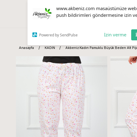
www.akbeniz.com masaüstünüze web
push bildirimleri göndermesine izin ve
İzin verme
Powered by SendPulse
Anasayfa
KADIN
Akbeniz Kadın Pamuklu Büyük Beden Alt Pi