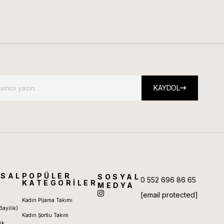
KAYDOL
SAL
POPÜLER
SOSYAL
0 552 696 86 65
KATEGORİLER
MEDYA
[email protected]
Kadın Pijama Takımı
Bayilik)
Kadın Şortlu Takım
ik