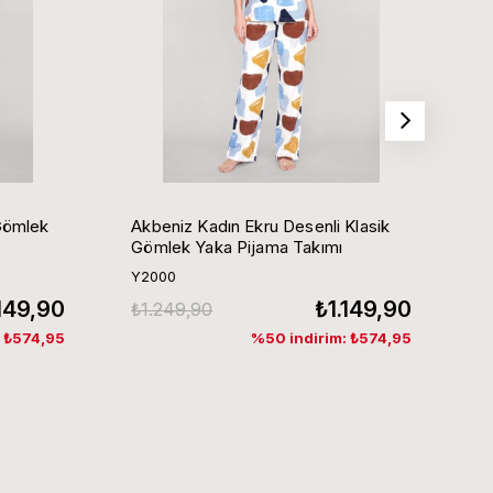
Gömlek
Akbeniz Kadın Ekru Desenli Klasik
Ak
Gömlek Yaka Pijama Takımı
G
Y2000
Y
.149,90
₺1.149,90
₺1.249,90
₺
: ₺574,95
%50 indirim: ₺574,95