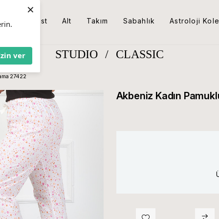
×
Üst
Alt
Takım
Sabahlık
Astroloji Kol
rin.
STUDIO
/
CLASSIC
İzin ver
jama 27422
Akbeniz Kadın Pamukl