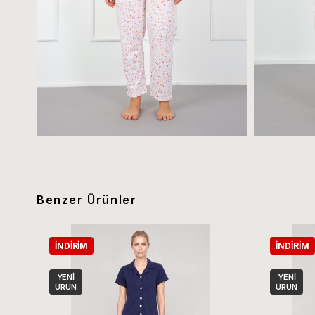
Benzer Ürünler
İNDIRIM
İNDIRIM
YENI
YENI
ÜRÜN
ÜRÜN