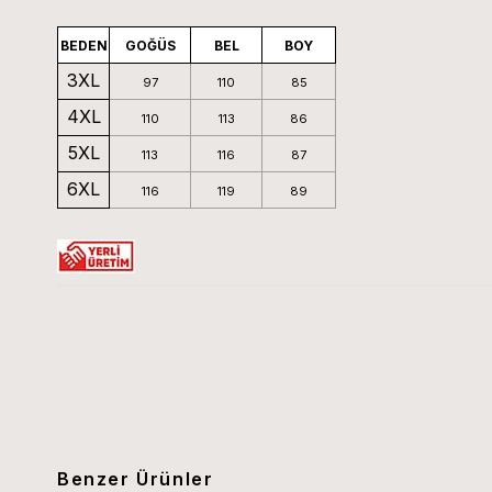
BEDEN
GOĞÜS
BEL
BOY
3XL
97
110
85
4XL
110
113
86
5XL
113
116
87
6XL
116
119
89
Benzer Ürünler