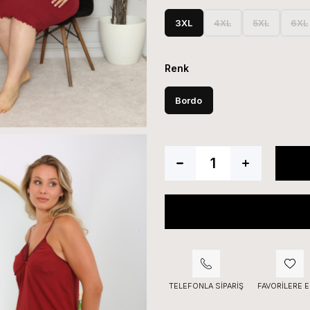
3XL
4XL
5XL
6XL
Renk
Bordo
TELEFONLA SIPARIŞ
FAVORILERE E