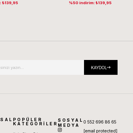
: ₺139,95
%50 indirim: ₺139,95
KAYDOL
SAL
POPÜLER
SOSYAL
0 552 696 86 65
KATEGORİLER
MEDYA
[email protected]