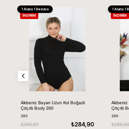
1 Alana 1 Bedava
1 Alana 1
İNDIRIM
İNDIRIM
Akbeniz Bayan Uzun Kol Boğazlı
Akbeniz Ba
Çıtçıtlı Body 260
Çıtçıtlı 
260
260
₺284,90
₺299,90
₺299,9