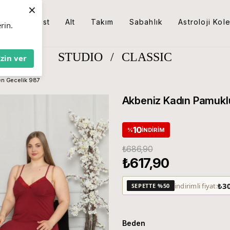
×
Üst
Alt
Takım
Sabahlık
Astroloji Kol
rin.
STUDIO
/
CLASSIC
İzin ver
en Gecelik 987
Akbeniz Kadın Pamuklu
10
%
İNDIRIM
₺686,90
₺617,90
₺3
indirimli fiyat:
SEPETTE %50
Beden