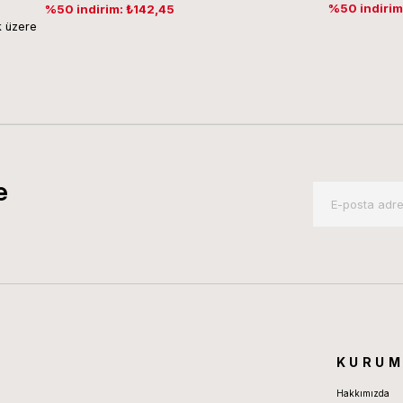
%50 indirim
%50 indirim: ₺142,45
 üzere
e
KURUM
Hakkımızda