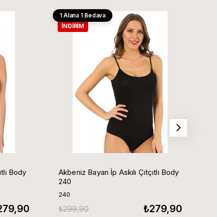
1 Alana 1 Bedava
1
İNDIRIM
ıtlı Body
Akbeniz Bayan İp Askılı Çıtçıtlı Body
A
240
240
2
279,90
₺279,90
₺299,90
₺