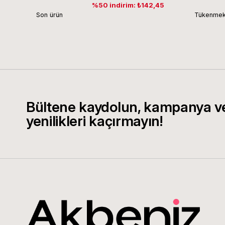
%50 indirim: ₺142,45
Son ürün
Tükenmek
Bültene kaydolun, kampanya v
yenilikleri kaçırmayın!