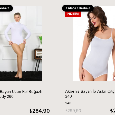
 Bedava
1 Alana 1 Bedava
İNDIRIM
Akbeniz Bayan İp Askılı Çıtç
yan Uzun Kol Boğazlı
240
Body 260
240
₺
₺284,90
₺299,90
0