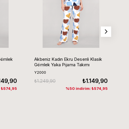
Gömlek
Akbeniz Kadın Ekru Desenli Klasik
Ak
Gömlek Yaka Pijama Takımı
G
Y2000
Y
.149,90
₺1.149,90
₺1.249,90
₺
: ₺574,95
%50 indirim: ₺574,95