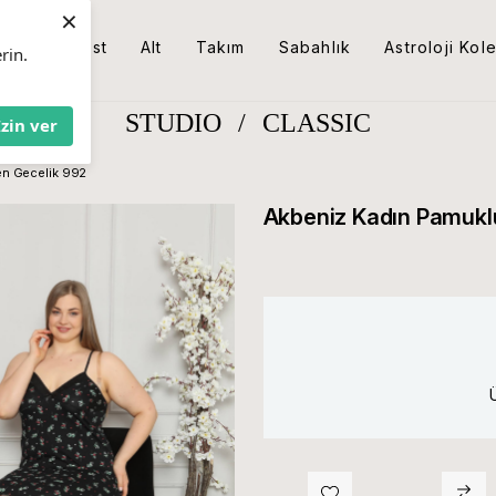
×
Üst
Alt
Takım
Sabahlık
Astroloji Kol
rin.
STUDIO
/
CLASSIC
İzin ver
en Gecelik 992
Akbeniz Kadın Pamuklu