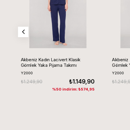
Akbeniz Kadın Lacivert Klasik
Akbeniz 
Gömlek Yaka Pijama Takımı
Gömlek Y
Y2000
Y2000
₺1.149,90
₺1.249,90
₺1.249,
%50 indirim: ₺574,95