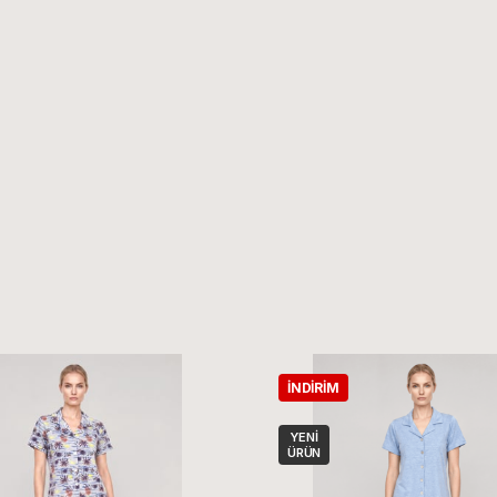
İNDIRIM
YENI
ÜRÜN