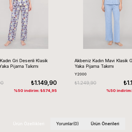
Kadın Gri Desenli Klasik
Akbeniz Kadın Mavi Klasik 
aka Pijama Takımı
Yaka Pijama Takımı
Y2000
₺1.149,90
₺1
90
₺1.249,90
%50 indirim: ₺574,95
%50 indirim
Ürün Özellikleri
Yorumlar
(0)
Ürün Önerileri