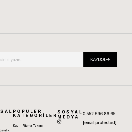
KAYDOL
SAL
POPÜLER
SOSYAL
0 552 696 86 65
KATEGORİLER
MEDYA
[email protected]
Kadın Pijama Takımı
Bayilik)