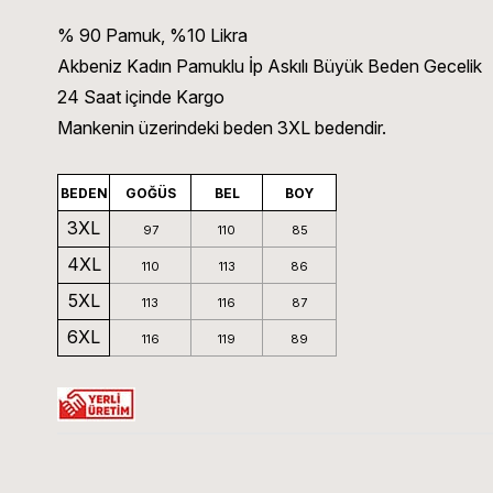
% 90 Pamuk, %10 Likra
Akbeniz Kadın Pamuklu İp Askılı Büyük Beden Gecelik
24 Saat içinde Kargo
Mankenin üzerindeki beden 3XL bedendir.
BEDEN
GOĞÜS
BEL
BOY
3XL
97
110
85
4XL
110
113
86
5XL
113
116
87
6XL
116
119
89