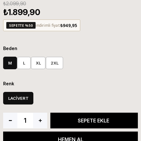
₺2.099,90
₺1.899,90
₺949,95
indirimli fiyat:
SEPETTE %50
Beden
M
L
XL
2XL
Renk
LACİVERT