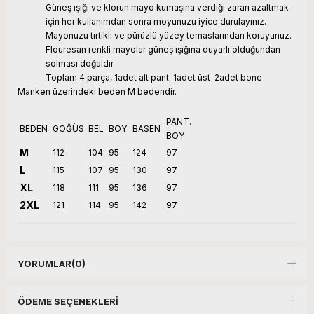
Güneş ışığı ve klorun mayo kumaşına verdiği zararı azaltmak
için her kullanımdan sonra moyunuzu iyice durulayınız.
Mayonuzu tırtıklı ve pürüzlü yüzey temaslarından koruyunuz.
Flouresan renkli mayolar güneş ışığına duyarlı olduğundan
solması doğaldır.
Toplam 4 parça, 1adet alt pant. 1adet üst 2adet bone
Manken üzerindeki beden M bedendir.
PANT.
BEDEN
GOĞÜS
BEL
BOY
BASEN
BOY
M
112
104
95
124
97
L
115
107
95
130
97
XL
118
111
95
136
97
2XL
121
114
95
142
97
YORUMLAR
(0)
ÖDEME SEÇENEKLERI