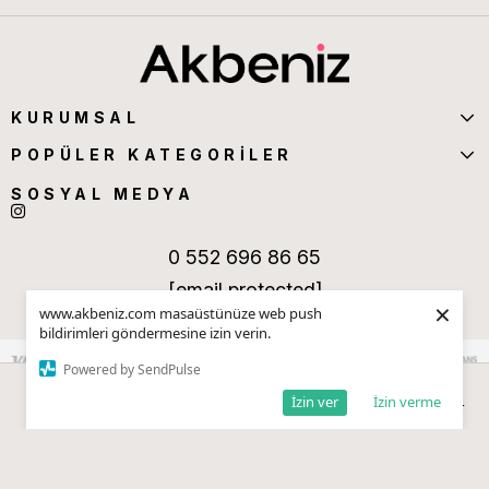
KURUMSAL
POPÜLER KATEGORİLER
SOSYAL MEDYA
0 552 696 86 65
[email protected]
×
www.akbeniz.com masaüstünüze web push
bildirimleri göndermesine izin verin.
Powered by SendPulse
İzin ver
İzin verme
Anasayfa
Sepetim
Favorilerim
Kategoriler