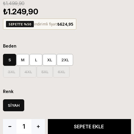
₺1.499,90
₺1.249,90
₺624,95
indirimli fiyat:
SEPETTE %50
Beden
S
M
L
XL
2XL
3XL
4XL
5XL
6XL
Renk
SİYAH