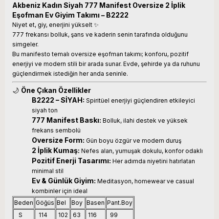
Akbeniz Kadın Siyah 777 Manifest Oversize 2 İplik
Eşofman Ev Giyim Takımı – B2222
Niyet et, giy, enerjini yükselt ✨
777 frekansı bolluk, şans ve kaderin senin tarafında olduğunu
simgeler.
Bu manifesto temalı oversize eşofman takımı; konforu, pozitif
enerjiyi ve modern stili bir arada sunar. Evde, şehirde ya da ruhunu
güçlendirmek istediğin her anda seninle.
🌙
Öne Çıkan Özellikler
B2222 – SİYAH:
Spiritüel enerjiyi güçlendiren etkileyici
siyah ton
777 Manifest Baskı:
Bolluk, ilahi destek ve yüksek
frekans sembolü
Oversize Form:
Gün boyu özgür ve modern duruş
2 İplik Kumaş:
Nefes alan, yumuşak dokulu, konfor odaklı
Pozitif Enerji Tasarımı:
Her adımda niyetini hatırlatan
minimal stil
Ev & Günlük Giyim:
Meditasyon, homewear ve casual
kombinler için ideal
Beden
Göğüs
Bel
Boy
Basen
Pant.Boy
S
114
102
63
116
99