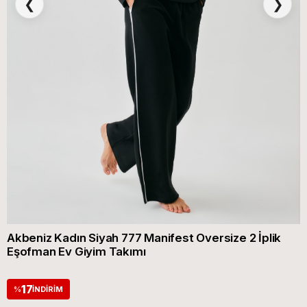
❮
❯
Akbeniz Kadın Siyah 777 Manifest Oversize 2 İplik
Eşofman Ev Giyim Takımı
17
%
İNDIRIM