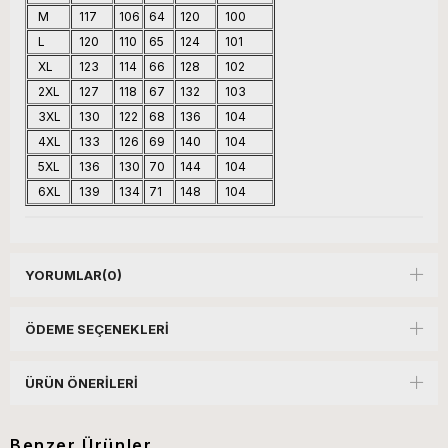
M
117
106
64
120
100
L
120
110
65
124
101
XL
123
114
66
128
102
2XL
127
118
67
132
103
3XL
130
122
68
136
104
4XL
133
126
69
140
104
5XL
136
130
70
144
104
6XL
139
134
71
148
104
YORUMLAR
(0)
ÖDEME SEÇENEKLERI
ÜRÜN ÖNERILERI
Benzer Ürünler