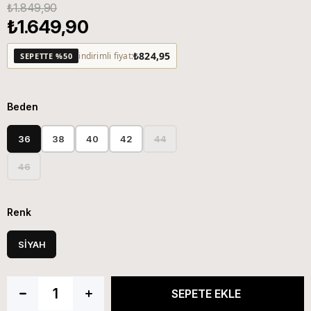
₺1.849,90
₺1.649,90
₺824,95
indirimli fiyat:
SEPETTE %50
Beden
36
38
40
42
44
46
Renk
SİYAH