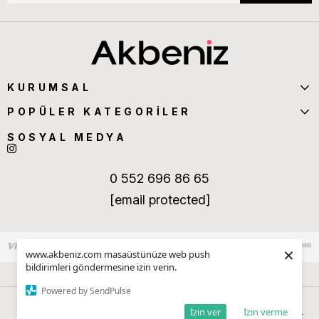
KURUMSAL
POPÜLER KATEGORİLER
SOSYAL MEDYA
0 552 696 86 65
[email protected]
×
www.akbeniz.com masaüstünüze web push
bildirimleri göndermesine izin verin.
Powered by SendPulse
İzin ver
İzin verme
Anasayfa
Sepetim
Favorilerim
Kategoriler