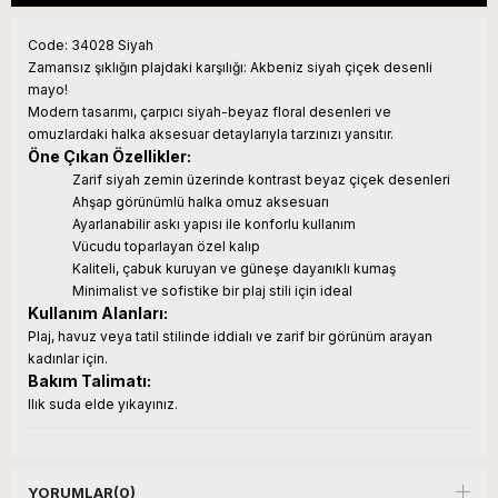
Code: 34028 Siyah
Zamansız şıklığın plajdaki karşılığı: Akbeniz siyah çiçek desenli
mayo!
Modern tasarımı, çarpıcı siyah-beyaz floral desenleri ve
omuzlardaki halka aksesuar detaylarıyla tarzınızı yansıtır.
Öne Çıkan Özellikler:
Zarif siyah zemin üzerinde kontrast beyaz çiçek desenleri
Ahşap görünümlü halka omuz aksesuarı
Ayarlanabilir askı yapısı ile konforlu kullanım
Vücudu toparlayan özel kalıp
Kaliteli, çabuk kuruyan ve güneşe dayanıklı kumaş
Minimalist ve sofistike bir plaj stili için ideal
Kullanım Alanları:
Plaj, havuz veya tatil stilinde iddialı ve zarif bir görünüm arayan
kadınlar için.
Bakım Talimatı:
Ilık suda elde yıkayınız.
YORUMLAR
(0)