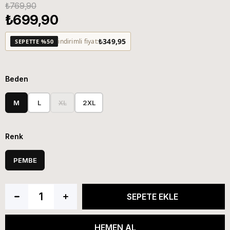
₺769,90
₺699,90
₺349,95
indirimli fiyat:
SEPETTE %50
Beden
M
L
XL
2XL
Renk
PEMBE