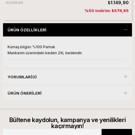
₺1.149,90
₺1.249,90
%50 indirim: ₺574,95
ÜRÜN ÖZELLIKLERI
Kumaş bilgisi:
%100 Pamuk
Mankenin üzerindeki beden 2XL bedendir.
YORUMLAR
(0)
ÜRÜN ÖNERILERI
Bültene kaydolun, kampanya ve yenilikleri
kaçırmayın!