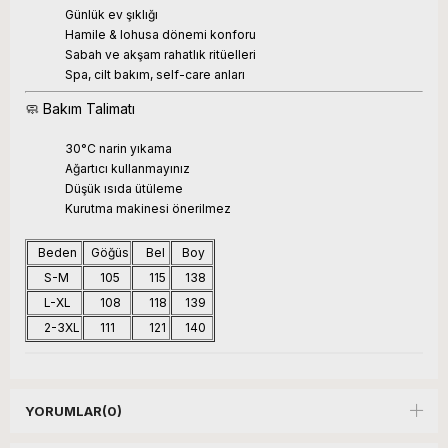
Günlük ev şıklığı
Hamile & lohusa dönemi konforu
Sabah ve akşam rahatlık ritüelleri
Spa, cilt bakım, self-care anları
🧼 Bakım Talimatı
30°C narin yıkama
Ağartıcı kullanmayınız
Düşük ısıda ütüleme
Kurutma makinesi önerilmez
Beden
Göğüs
Bel
Boy
S-M
105
115
138
L-XL
108
118
139
2-3XL
111
121
140
YORUMLAR
(0)