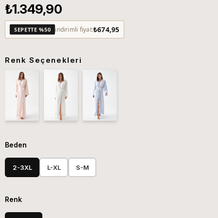
₺1.349,90
₺674,95
indirimli fiyat:
SEPETTE %50
Renk Seçenekleri
Beden
2-3XL
L-XL
S-M
Renk