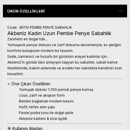
ÜRÜN ÖZELLIKLERI
Code : 85110 PEMBE PENYE SABAHLIK
Akbeniz Kadın Uzun Pembe Penye Sabahlık
Zarafetin en doğal hâli…
Yumuşacık penye dokusu ve zarif dokuma desenleriyle, ev şıklığını
konforla buluşturan modern bir tasarım.
Sade, zamansız ve huzurlu bir görünüm arayan kadınlar için…
Akbeniz’in günlük lüks anlayışını taşıyan bu sabahlık; sabah kahve
ritüellerinde, bakım anlarında ve evdeki her sakınlıkta kendinizi özel
hissettirir.
⭐ Öne Çıkan Özellikler
Yumuşak dokulu %100 pamuk penye kumaş
Uzun, zarif ve akışkan form
Belden bağlamalı modern kesim
Hafif, nefes alan yapı
Pastel pudra tonu ile doğal şıklık
Akbeniz kalitesi & ince işçilik
🎯 Kullanım Alanları