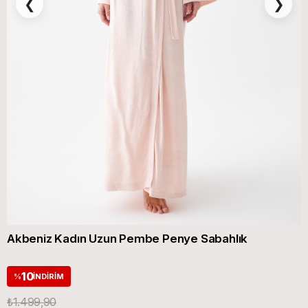
❮
❯
Akbeniz Kadın Uzun Pembe Penye Sabahlık
10
%
İNDIRIM
₺1.499,90