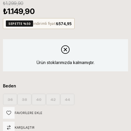
₺1.299,90
₺1.149,90
₺574,95
indirimli fiyat:
SEPETTE %50
Ürün stoklarımızda kalmamıştır.
Beden
36
38
40
42
44
FAVORILERE EKLE
KARŞILAŞTIR