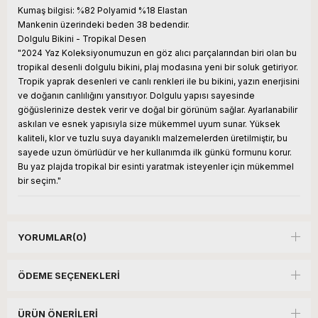
Kumaş bilgisi: %82 Polyamid %18 Elastan
Mankenin üzerindeki beden 38 bedendir.
Dolgulu Bikini - Tropikal Desen
"2024 Yaz Koleksiyonumuzun en göz alıcı parçalarından biri olan bu
tropikal desenli dolgulu bikini, plaj modasına yeni bir soluk getiriyor.
Tropik yaprak desenleri ve canlı renkleri ile bu bikini, yazın enerjisini
ve doğanın canlılığını yansıtıyor. Dolgulu yapısı sayesinde
göğüslerinize destek verir ve doğal bir görünüm sağlar. Ayarlanabilir
askıları ve esnek yapısıyla size mükemmel uyum sunar. Yüksek
kaliteli, klor ve tuzlu suya dayanıklı malzemelerden üretilmiştir, bu
sayede uzun ömürlüdür ve her kullanımda ilk günkü formunu korur.
Bu yaz plajda tropikal bir esinti yaratmak isteyenler için mükemmel
bir seçim."
YORUMLAR
(0)
ÖDEME SEÇENEKLERI
ÜRÜN ÖNERILERI