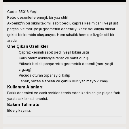
Code: 35016 Yeşil
Retro desenlerle enerjik bir yaz stili!
Akbeniz’in bu bikini takımı; sabit pedli, çapraz kesim canlı yeşil üst
parçası ve mor-yeşil geometrik desenli yüksek bel altıyla dikkat
çekici bir kombin oluşturuyor. Hem rahatlık hem de özgün stil bir
arada!
Öne Çıkan Özellikler:
Çapraz kesimli sabit pedli yeşil bikini üstü
Kalın omuz askılarıyla rahat ve sabit duruş
Yüksek bel alt parça: retro geometrik desenli (mor-yeşil
zigzag)
Vücuda oturan toparlayıcı kalıp
Esnek, nefes alabilen ve çabuk kuruyan mayo kumaşı
Kullanım Alanları:
Farklı desenleri ve canlı renkleri tercih eden kadınlar için plajda fark
yaratacak bir stil önerisi.
Bakım Talimatı:
Elde yıkayınız.