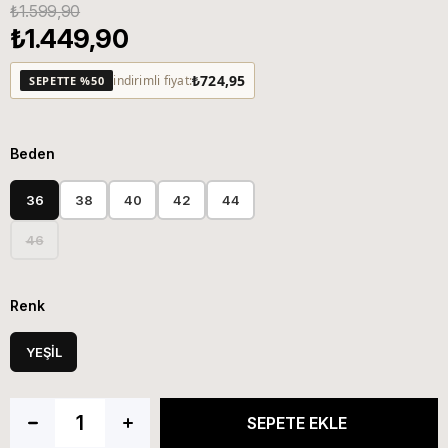
₺1.599,90
₺1.449,90
₺724,95
indirimli fiyat:
SEPETTE %50
Beden
36
38
40
42
44
46
Renk
YEŞİL