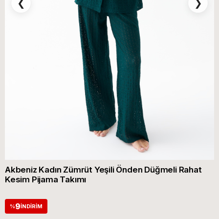
❮
❯
Akbeniz Kadın Zümrüt Yeşili Önden Düğmeli Rahat
Kesim Pijama Takımı
9
%
İNDIRIM