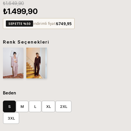
₺1.649,90
₺1.499,90
₺749,95
indirimli fiyat:
SEPETTE %50
Renk Seçenekleri
Beden
S
M
L
XL
2XL
3XL