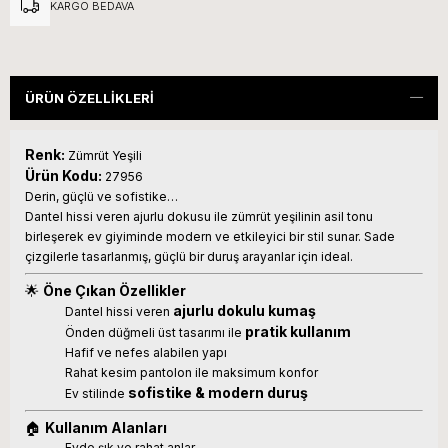
KARGO BEDAVA
ÜRÜN ÖZELLIKLERI
Renk:
Zümrüt Yeşili
Ürün Kodu:
27956
Derin, güçlü ve sofistike…
Dantel hissi veren ajurlu dokusu ile zümrüt yeşilinin asil tonu
birleşerek ev giyiminde modern ve etkileyici bir stil sunar. Sade
çizgilerle tasarlanmış, güçlü bir duruş arayanlar için ideal.
🌟
Öne Çıkan Özellikler
ajurlu dokulu kumaş
Dantel hissi veren
pratik kullanım
Önden düğmeli üst tasarımı ile
Hafif ve nefes alabilen yapı
Rahat kesim pantolon ile maksimum konfor
sofistike & modern duruş
Ev stilinde
🏠
Kullanım Alanları
Evde şık ve rahat anlar