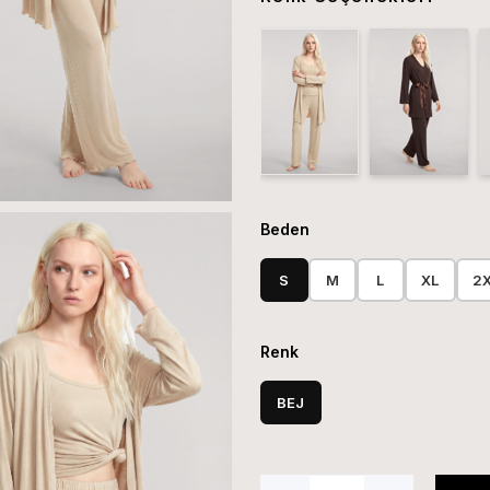
Beden
S
M
L
XL
2
Renk
BEJ