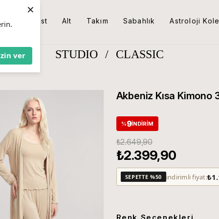
×
Üst
Alt
Takım
Sabahlık
Astroloji Kol
rin.
STUDIO
/
CLASSIC
İzin ver
Akbeniz Kısa Kimono 3
9
%
İNDIRIM
₺2.649,90
₺2.399,90
₺1
indirimli fiyat:
SEPETTE %50
Renk Seçenekleri