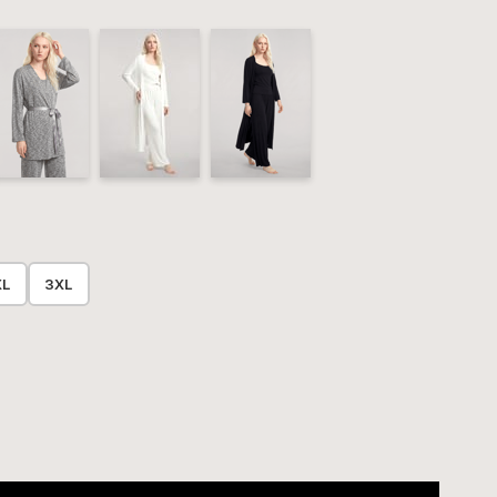
XL
3XL