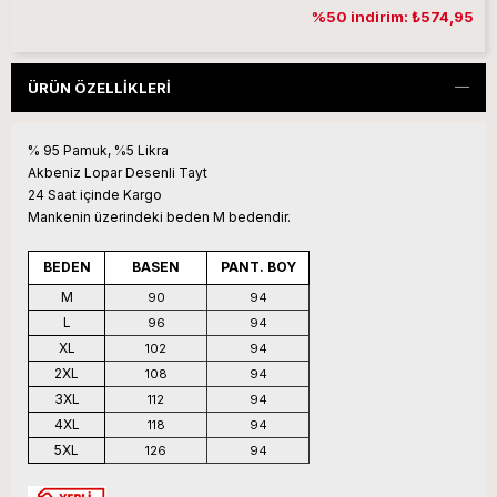
%50 indirim: ₺574,95
ÜRÜN ÖZELLIKLERI
% 95 Pamuk, %5 Likra
Akbeniz Lopar Desenli Tayt
24 Saat içinde Kargo
Mankenin üzerindeki beden M bedendir.
BEDEN
BASEN
PANT. BOY
M
90
94
L
96
94
XL
102
94
2XL
108
94
3XL
112
94
4XL
118
94
5XL
126
94