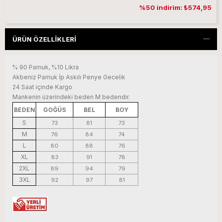
%50 indirim: ₺574,95
ÜRÜN ÖZELLIKLERI
% 90 Pamuk, %10 Likra
Akbeniz Pamuk İp Askılı Penye Gecelik
24 Saat içinde Kargo
Mankenin üzerindeki beden M bedendir.
BEDEN
GOĞÜS
BEL
BOY
S
73
81
73
M
76
84
74
L
80
88
76
XL
83
91
78
2XL
89
94
79
3XL
92
97
81